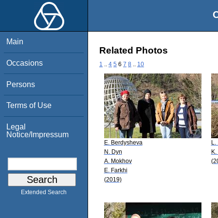
O
Main
Related Photos
Occasions
1
..
4
5
6
7
8
..
10
Persons
Terms of Use
Legal
Notice/Impressum
E. Berdysheva
L.
N. Dyn
K.
A. Mokhov
(2
E. Farkhi
(2019)
Extended Search