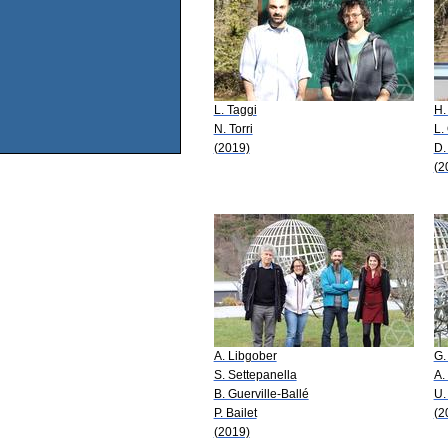
L. Taggi
H.
N. Torri
L.
(2019)
D.
(2
A. Libgober
G.
S. Settepanella
A.
B. Guerville-Ballé
U.
P. Bailet
(2
(2019)