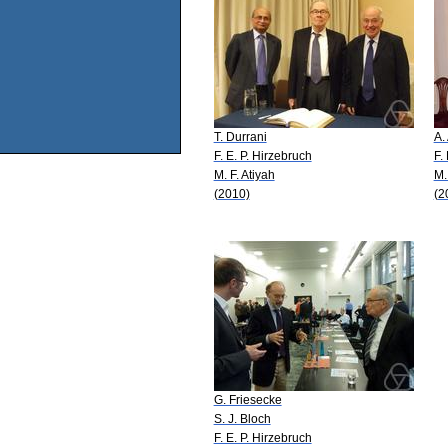
T. Durrani
A.
F. E. P. Hirzebruch
F.
M. F. Atiyah
M.
(2010)
(2
G. Friesecke
S. J. Bloch
F. E. P. Hirzebruch