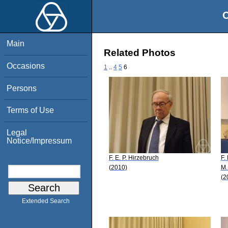
O
Main
Related Photos
Occasions
1
..
4
5
6
Persons
Terms of Use
Legal
Notice/Impressum
F. E. P. Hirzebruch
F.
(2010)
M.
(2
Extended Search