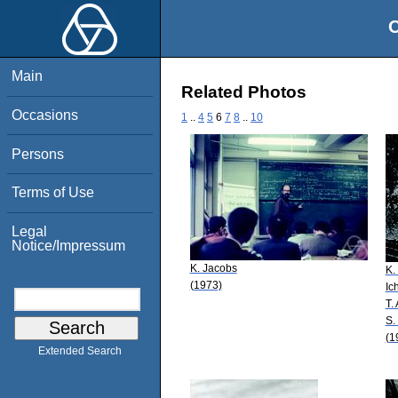
O
Main
Related Photos
Occasions
1
..
4
5
6
7
8
..
10
Persons
Terms of Use
Legal
Notice/Impressum
K. Jacobs
K.
(1973)
Ic
T.
S.
(1
Extended Search