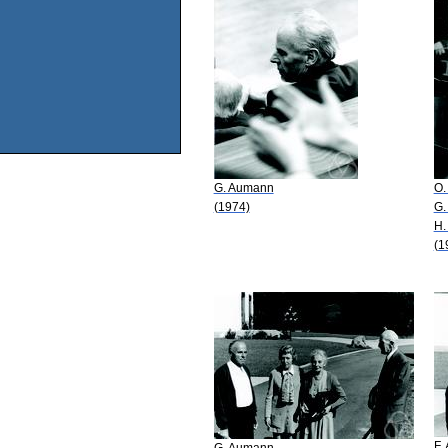
G. Aumann
O.
(1974)
G.
H.
(1
F.
G. Aumann