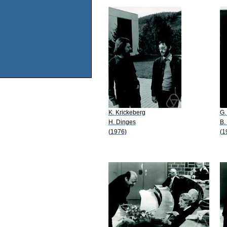
K. Krickeberg
G.
H. Dinges
B.
(1976)
(1