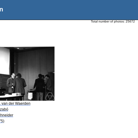
n
Total number of photos:
25672
L. van der Waerden
Szabó
chneider
75)