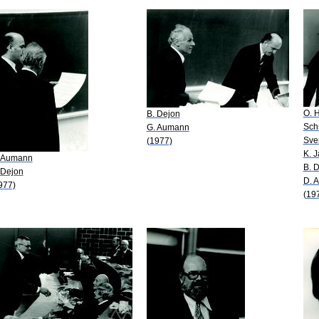
O. 
B. Dejon
Sch
G. Aumann
Sve
(1977)
K. 
 Aumann
B. 
 Dejon
D. 
977)
(19