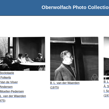
Oberwolfach Photo Collectio
 Bockstaele
 Folkerts
B. 
 Van de Vijver
B. L. van der Waerden
Á. 
 Andersen
(1975)
I. S
 Moeller-Pedersen
(19
 L. van der Waerden
975)