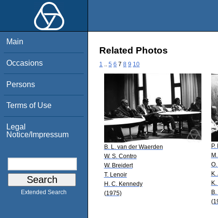
Main
Related Photos
Occasions
1
..
5
6
7
8
9
10
Persons
Terms of Use
Legal
Notice/Impressum
P.
B. L. van der Waerden
M.
W. S. Contro
O.
W. Breidert
K.
T. Lenoir
K.
H. C. Kennedy
B.
Extended Search
(1975)
(1