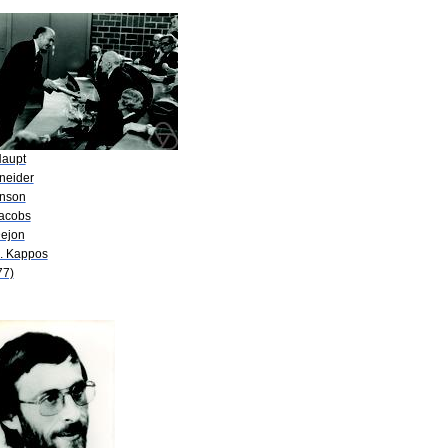
Haupt
neider
nson
Jacobs
Dejon
A. Kappos
77)