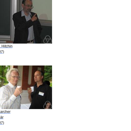
. Hitchin
07)
Karcher
Bär
07)