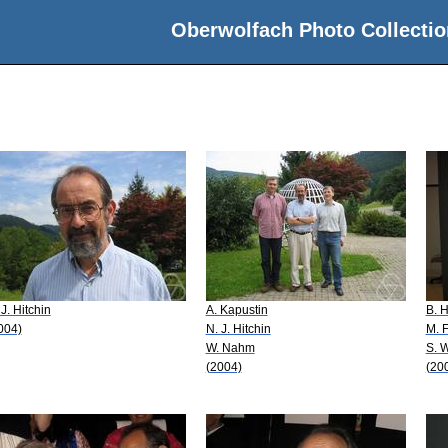
Oberwolfach Photo Collectio
 J. Hitchin
A. Kapustin
B. 
004)
N. J. Hitchin
M. F
W. Nahm
S. 
(2004)
(20