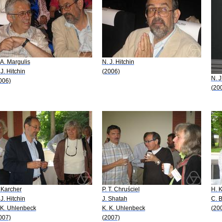
 A. Margulis
N. J. Hitchin
 J. Hitchin
(2006)
N. J
006)
(20
 Karcher
P. T. Chruściel
H. 
 J. Hitchin
J. Shatah
C. 
 K. Uhlenbeck
K. K. Uhlenbeck
(20
007)
(2007)