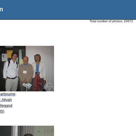
n
Total number of photos:
25672
Harbourne
. Atiyah
Wiegand
05)