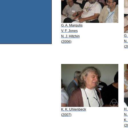
G. A. Margulis
V. F. Jones
G.
N. J. Hitchin
N.
(2006)
(2
H.
K. K. Uhlenbeck
N.
(2007)
K.
(2