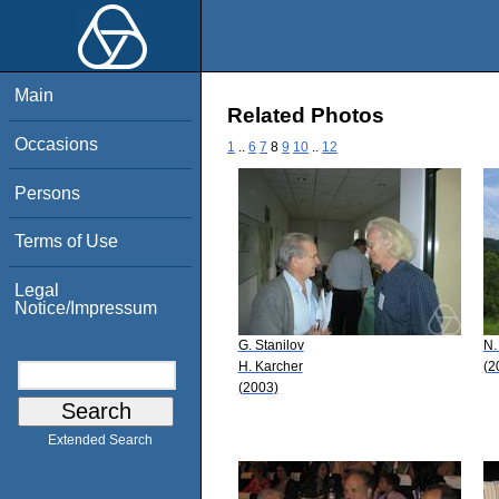
Main
Related Photos
Occasions
1
..
6
7
8
9
10
..
12
Persons
Terms of Use
Legal
Notice/Impressum
G. Stanilov
N.
H. Karcher
(2
(2003)
Extended Search