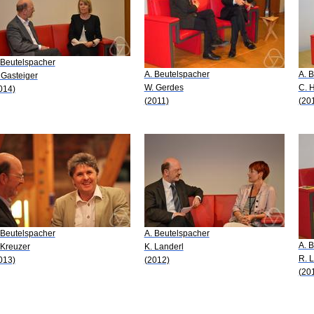
 Beutelspacher
A. Beutelspacher
A. 
 Gasteiger
W. Gerdes
C. 
014)
(2011)
(20
 Beutelspacher
A. Beutelspacher
A. 
 Kreuzer
K. Landerl
R. 
013)
(2012)
(20