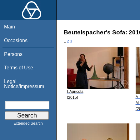
Main
Beutelspacher's Sofa: 201
Occasions
1
2
3
Persons
Terms of Use
Legal
Notice/Impressum
I. Agricola
A.
(2015)
M.
(2
Extended Search