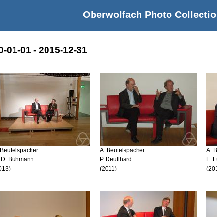
Oberwolfach Photo Collectio
0-01-01 - 2015-12-31
 Beutelspacher
A. Beutelspacher
A. 
 D. Buhmann
P. Deuflhard
L. F
013)
(2011)
(20