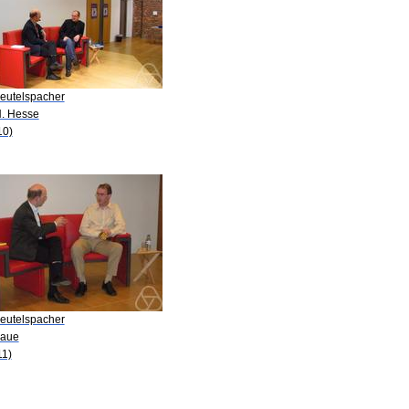
Beutelspacher
H. Hesse
10)
Beutelspacher
Laue
11)