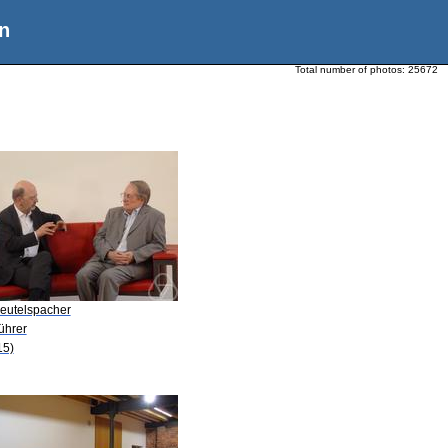
n
Total number of photos:
25672
Beutelspacher
ührer
15)