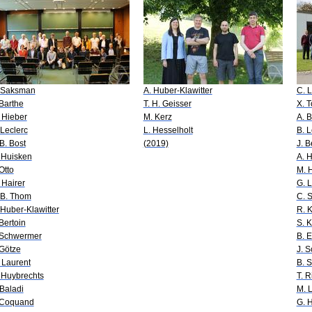
 Saksman
A. Huber-Klawitter
C. 
 Barthe
T. H. Geisser
X. T
 Hieber
M. Kerz
A. 
 Leclerc
L. Hesselholt
B. L
-B. Bost
(2019)
J. B
 Huisken
A. H
 Otto
M. H
 Hairer
G. 
 B. Thom
C. S
 Huber-Klawitter
R. K
 Bertoin
S. 
 Schwermer
B. 
 Götze
J. 
 Laurent
B. S
 Huybrechts
T. R
 Baladi
M. 
 Coquand
G. 