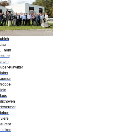
Lubich
olsa
B. Thom
eclerc
ertoin
uber-Klawitter
airer
Laumon
troppel
lein
Klaus
Edixhoven
Schwermer
iebert
ivière
Laurent
Huisken