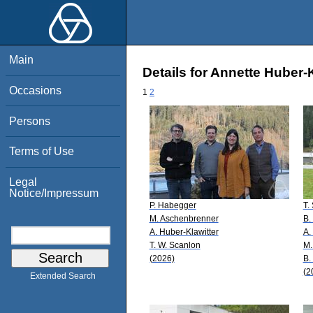
Main
Details for Annette Huber-K
Occasions
1
2
Persons
Terms of Use
Legal
Notice/Impressum
P. Habegger
T.
M. Aschenbrenner
B.
A. Huber-Klawitter
A.
T. W. Scanlon
M.
(2026)
B.
(2
Extended Search