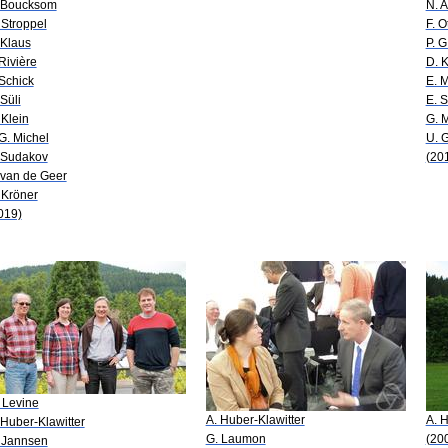
 Boucksom
N. 
 Stroppel
F. O
 Klaus
P. G
 Rivière
D. 
 Schick
E. 
 Süli
E. S
 Klein
G. M
 G. Michel
U. 
 Sudakov
(20
 van de Geer
 Kröner
019)
 Levine
A. Huber-Klawitter
A. H
 Huber-Klawitter
G. Laumon
(20
 Jannsen