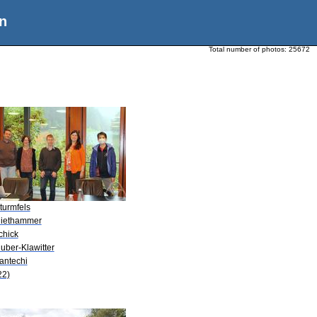
n
Total number of photos:
25672
turmfels
Niethammer
chick
uber-Klawitter
antechi
22)