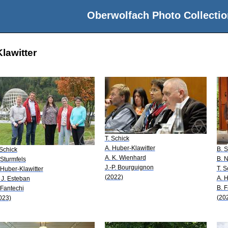
Oberwolfach Photo Collectio
lawitter
T. Schick
A. Huber-Klawitter
B. S
 Schick
A. K. Wienhard
B. 
 Sturmfels
J.-P. Bourguignon
T. S
 Huber-Klawitter
(2022)
A. H
 J. Esteban
B. F
 Fantechi
(20
023)