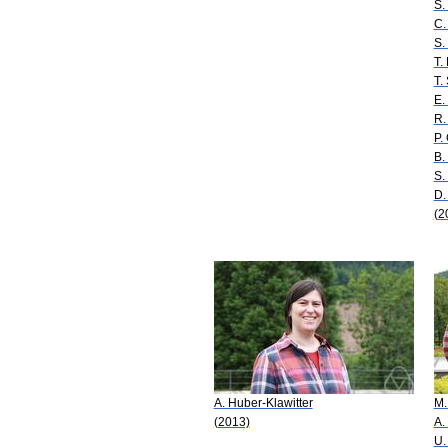
S.
C.
S.
T.
T.
E.
R.
P.
B.
S.
D.
(2
A. Huber-Klawitter
M.
(2013)
A.
U.