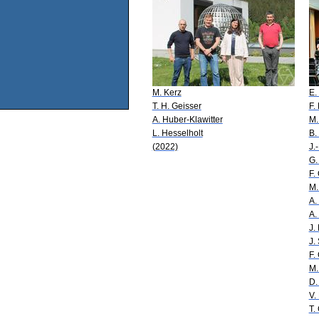
M. Kerz
E.
T. H. Geisser
F.
A. Huber-Klawitter
M.
L. Hesselholt
B.
(2022)
J.
G.
F.
M.
A.
A.
J.
J.
F.
M.
D.
V.
T.