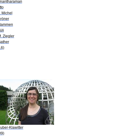
Anantharaman
tto
. Michel
Kröner
Mammen
üli
. Ziegler
Gather
16)
uber-Klawitter
09)