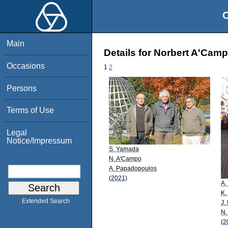
O
Main
Details for Norbert A'Cam
Occasions
1
2
Persons
Terms of Use
Legal
Notice/Impressum
S. Yamada
N. A'Campo
A. Papadopoulos
(2021)
A.
K.
Extended Search
J.
N.
(2