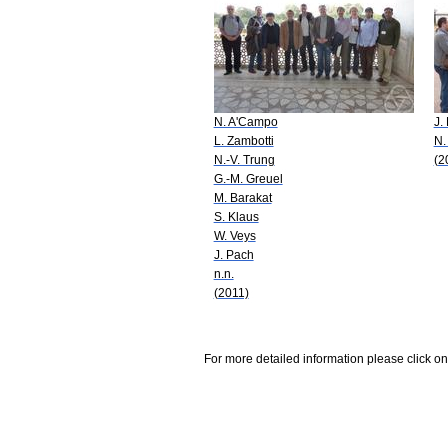
N. A'Campo
J.
L. Zambotti
N.
N.-V. Trung
(2
G.-M. Greuel
M. Barakat
S. Klaus
W. Veys
J. Pach
n.n.
(2011)
For more detailed information please click on