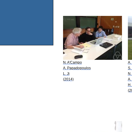
N. A'Campo
A.
A. Papadopoulos
S.
L. Ji
N.
(2014)
A.
H.
(2