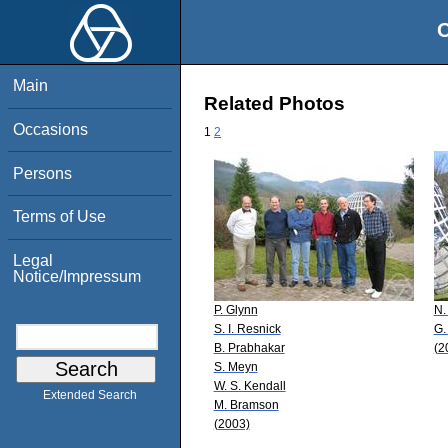
O
Main
Related Photos
Occasions
1
2
Persons
Terms of Use
Legal
Notice/Impressum
P. Glynn
N.
S. I. Resnick
G.
B. Prabhakar
(2
S. Meyn
W. S. Kendall
Extended Search
M. Bramson
(2003)