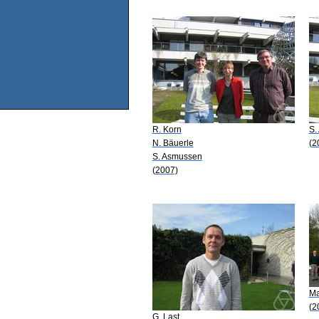
R. Korn
S.
N. Bäuerle
(2
S. Asmussen
(2007)
Ma
(2
G. Last