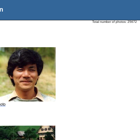
n
Total number of photos:
25672
Goto