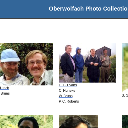
Oberwolfach Photo Collectio
E. G. Evans
 Ulrich
C. Huneke
 Bruns
S. 
W. Bruns
P. C. Roberts