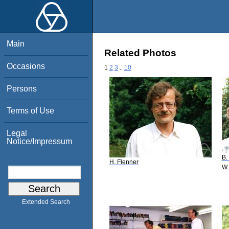
Main
Related Photos
Occasions
1
2
3
..
10
Persons
Terms of Use
Legal
Notice/Impressum
B.
H. Flenner
W.
Extended Search