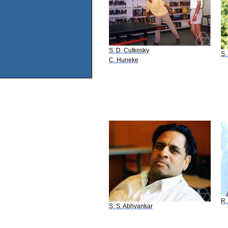
S. D. Cutkosky
S.
C. Huneke
R.
S. S. Abhyankar