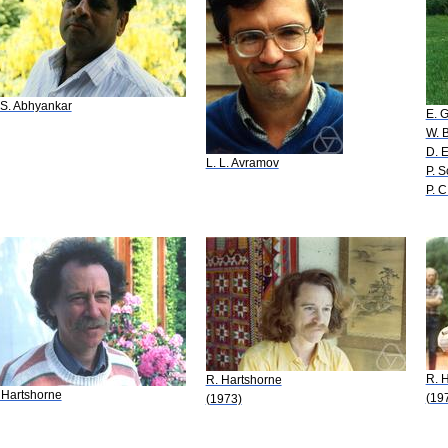
 S. Abhyankar
E. 
W. 
D. 
L. L. Avramov
P. 
P. C
R. 
R. Hartshorne
 Hartshorne
(19
(1973)