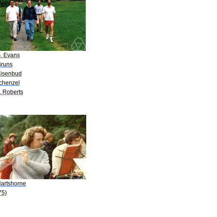
G. Evans
Bruns
Eisenbud
Schenzel
. Roberts
Hartshorne
75)