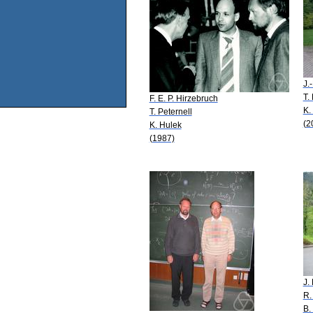
J.
T.
F. E. P. Hirzebruch
K.
T. Peternell
(2
K. Hulek
(1987)
J.
R.
B.