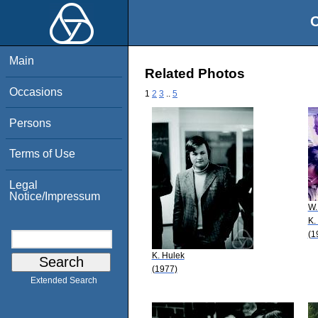
O
Main
Related Photos
Occasions
1
2
3
..
5
Persons
Terms of Use
Legal
Notice/Impressum
W.
K.
(1
K. Hulek
(1977)
Extended Search