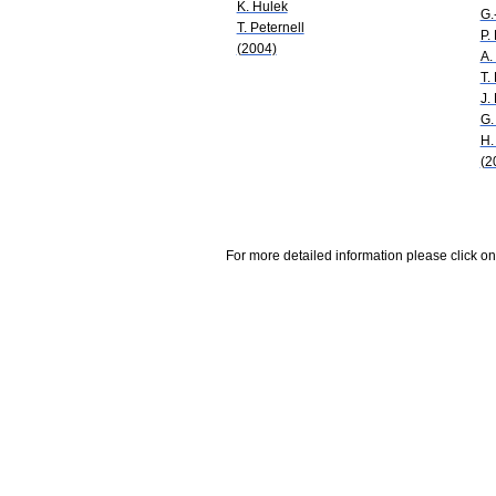
K. Hulek
G.
T. Peternell
P.
(2004)
A.
T.
J.
G.
H.
(2
For more detailed information please click on