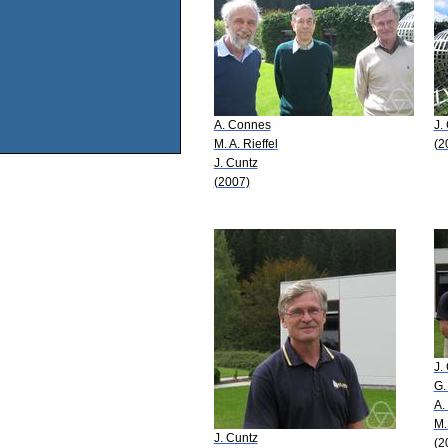
A. Connes
J.
M. A. Rieffel
(2
J. Cuntz
(2007)
J.
G.
A.
M.
J. Cuntz
(2