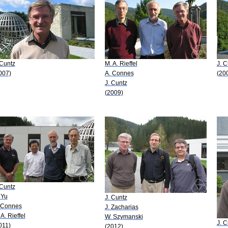
 Cuntz
M. A. Rieffel
J. C
007)
A. Connes
(20
J. Cuntz
(2009)
 Cuntz
 Yu
J. Cuntz
 Connes
J. Zacharias
 A. Rieffel
W. Szymanski
J. C
011)
(2012)