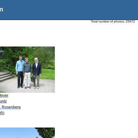
n
Total number of photos:
25672
Meyer
untz
M. Rosenberg
05)