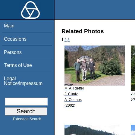
Main
Related Photos
Occasions
1
2
3
Persons
Terms of Use
Legal
Notice/Impressum
M. A. Rieffel
J.
J. Cuntz
(2
A. Connes
(2002)
Extended Search