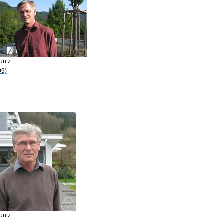
untz
09)
untz