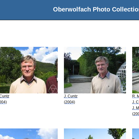
Oberwolfach Photo Collectio
 Cuntz
J. Cuntz
R. 
004)
(2004)
J. C
J. 
(20