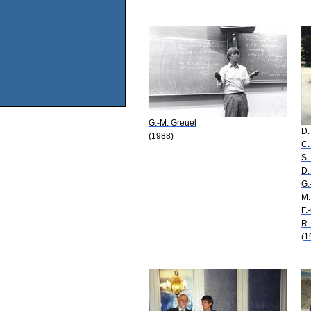
G.-M. Greuel
D.
(1988)
C.
S.
D.
G.
M.
F.
R.
(1