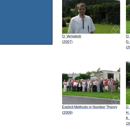
O. Venjakob
O.
(2007)
G.
(2
Explicit Methods in Number Theory
D.
(2009)
H.
K.
(2