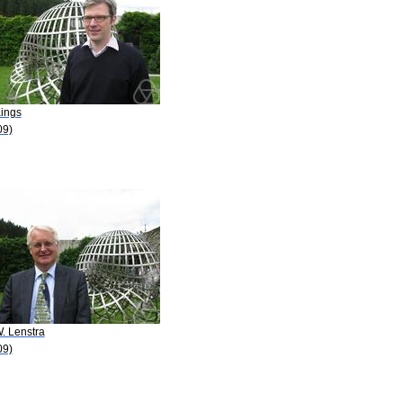
Kings
09)
. Lenstra
09)