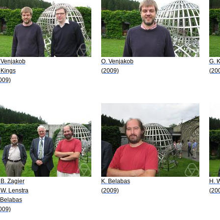
 Venjakob
O. Venjakob
G. 
 Kings
(2009)
(20
009)
 B. Zagier
K. Belabas
H. W
 W. Lenstra
(2009)
(20
 Belabas
009)