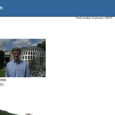
n
Total number of photos:
25670
Kings
07)