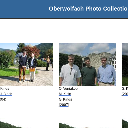
Oberwolfach Photo Collectio
 Kings
O. Venjakob
G. 
 J. Bloch
M. Kisin
(20
004)
G. Kings
(2007)