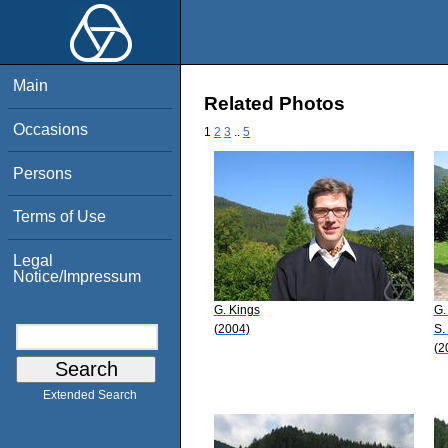
Main
Related Photos
Occasions
1
2
3
..
5
Persons
Terms of Use
Legal
Notice/Impressum
G. Kings
G.
(2004)
S.
(2
Extended Search