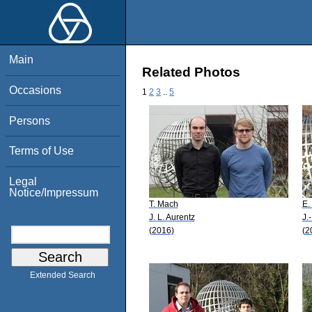
Main
Related Photos
Occasions
1
2
3
..
5
Persons
Terms of Use
Legal
Notice/Impressum
T. Mach
E.
J. L. Aurentz
J.
(2016)
(2
Extended Search