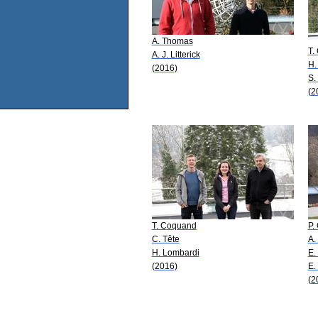
A. Thomas
T.
A. J. Litterick
H.
(2016)
S.
(2
T. Coquand
P.
C. Tête
A.
H. Lombardi
E.
(2016)
E.
(2