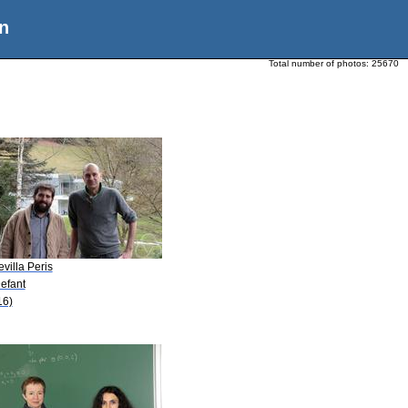
n
Total number of photos:
25670
evilla Peris
efant
16)