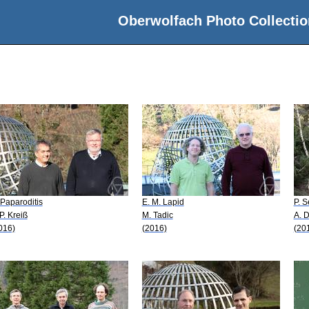
Oberwolfach Photo Collectio
 Paparoditis
E. M. Lapid
P. S
-P. Kreiß
M. Tadic
A. D
016)
(2016)
(20