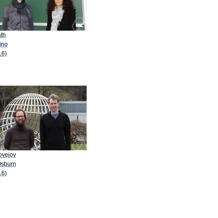
ath
ino
16)
ovejoy
Osburn
16)