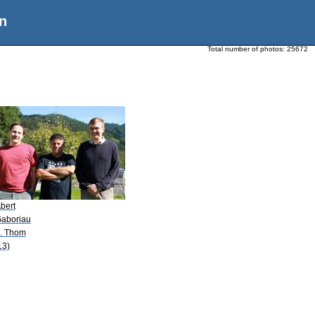
n
Total number of photos:
25672
bert
Gaboriau
B. Thom
13)