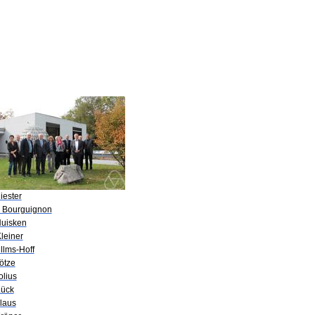
iester
P. Bourguignon
Huisken
leiner
illms-Hoff
ötze
olius
Lück
Klaus