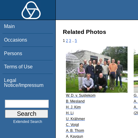
Main
Related Photos
Occasions
1
2
3
..
5
Persons
Terms of Use
Legal
Notice/Impressum
W. D. v. Suijlekom
G.
B. Mesland
A.
H. J. Kim
A.
H. Li
(2
U. Krähmer
Extended Search
C. Voigt
A. B. Thom
A. Kaygun