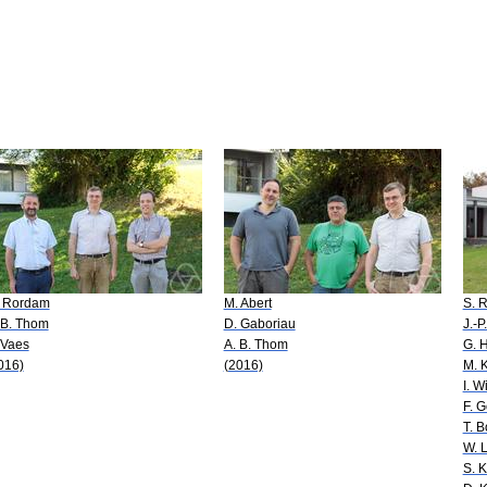
 Rordam
M. Abert
S. R
 B. Thom
D. Gaboriau
J.-
 Vaes
A. B. Thom
G. 
016)
(2016)
M. K
I. W
F. G
T. B
W. 
S. 