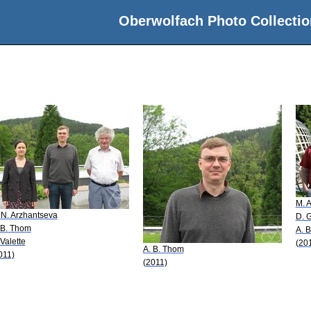
Oberwolfach Photo Collectio
M. A
 N. Arzhantseva
D. 
 B. Thom
A. 
 Valette
(20
A. B. Thom
011)
(2011)