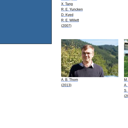
X. Tang
R. E. Yuncken
D. Kyed
R. E. Willett
(2007)
A. B. Thom
M.
(2013)
A.
S.
(2