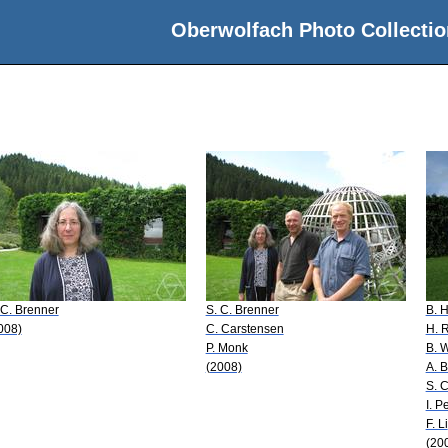
Oberwolfach Photo Collectio
 C. Brenner
S. C. Brenner
B. 
008)
C. Carstensen
H. 
P. Monk
B. 
(2008)
A. B
S. 
I. P
F. Li
(20