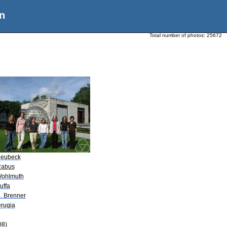
n
Total number of photos:
25672
Heubeck
Rabus
Wohlmuth
uffa
C. Brenner
erugia
08)