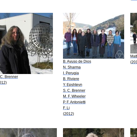
Mat
B. Ayuso de Dios
(20
N. Sharma
I. Perugia
 C. Brenner
B. Riviere
012)
Y. Epshteyn
S. C. Brenner
M. F. Wheeler
P. F. Antonietti
F. Li
(2012)