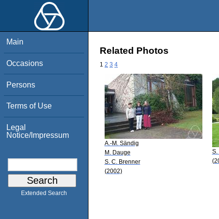
Main
Related Photos
Occasions
1
2
3
4
Persons
Terms of Use
Legal
Notice/Impressum
A.-M. Sändig
S.
M. Dauge
(2
S. C. Brenner
(2002)
Extended Search