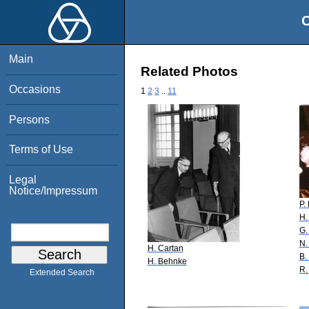
O
Main
Related Photos
Occasions
1
2
3
..
11
Persons
Terms of Use
Legal
Notice/Impressum
P.
H.
G.
N.
H. Cartan
B.
H. Behnke
R.
Extended Search