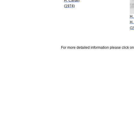
H. Cartan
(1974)
H.
H.
(1
For more detailed information please click on