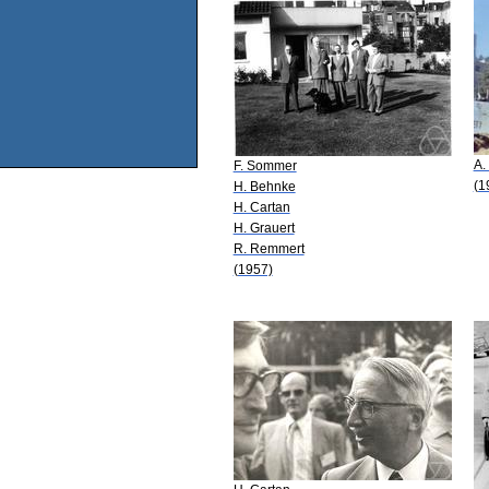
A.
F. Sommer
(1
H. Behnke
H. Cartan
H. Grauert
R. Remmert
(1957)