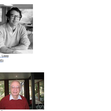
B. Leep
85)