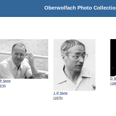
Oberwolfach Photo Collectio
D. 
-P. Serre
(19
974)
J.-P. Serre
(1975)