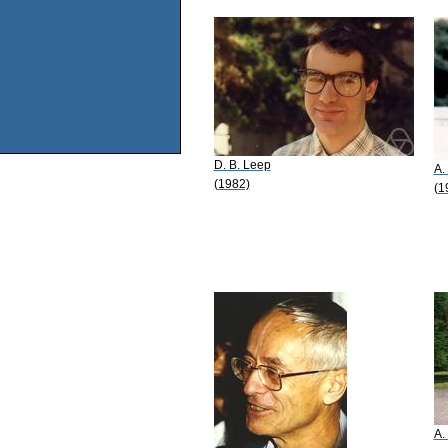
D. B. Leep
A.
(1982)
(1
A.