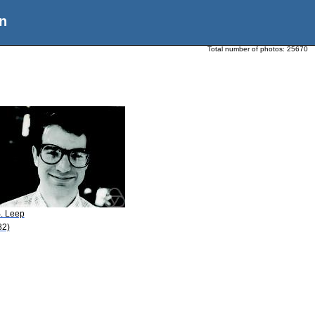
n
Total number of photos:
25670
B. Leep
82)