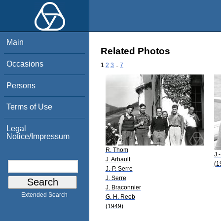
Main
Related Photos
Occasions
1
2
3
..
7
Persons
Terms of Use
Legal
Notice/Impressum
R. Thom
J.
J. Arbault
(1
J.-P. Serre
J. Serre
J. Braconnier
Extended Search
G. H. Reeb
(1949)