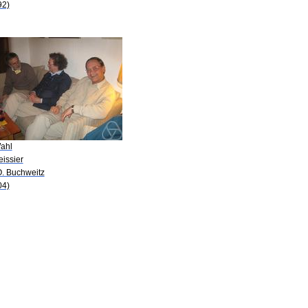
92)
Wahl
eissier
O. Buchweitz
04)