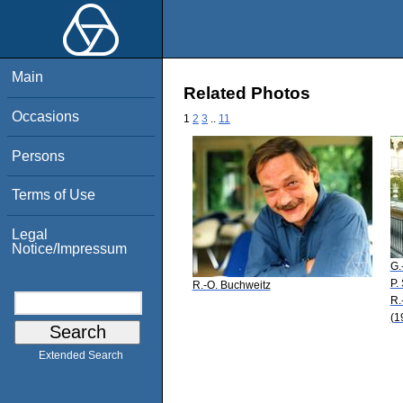
Main
Related Photos
Occasions
1
2
3
..
11
Persons
Terms of Use
Legal
Notice/Impressum
G.
P.
R.-O. Buchweitz
R.
(1
Extended Search