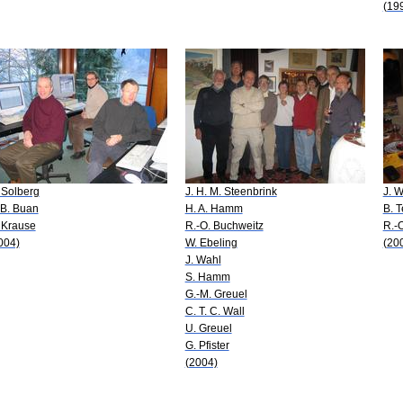
(19
 Solberg
J. H. M. Steenbrink
J. 
 B. Buan
H. A. Hamm
B. T
 Krause
R.-O. Buchweitz
R.-
004)
W. Ebeling
(20
J. Wahl
S. Hamm
G.-M. Greuel
C. T. C. Wall
U. Greuel
G. Pfister
(2004)