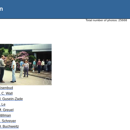
n
Total number of photos:
25668
Eisenbud
. C. Wall
M. Gusein-Zade
. Le
M. Greuel
tillman
. Schreyer
O. Buchweitz