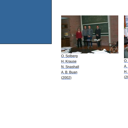
O. Solberg
O.
H. Krause
A.
N. Snashall
H.
A. B. Buan
(2
(2002)