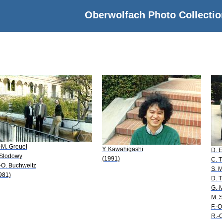
Oberwolfach Photo Collectio
-M. Greuel
Y. Kawahigashi
D. 
 Slodowy
(1991)
C. T
-O. Buchweitz
S. 
981)
D. T
G.-
M. S
F.-O
R.-