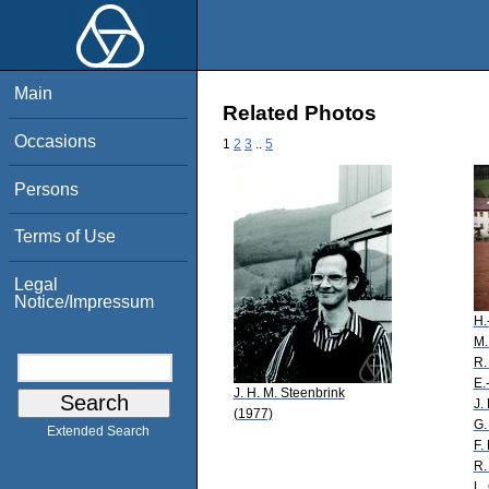
Main
Related Photos
Occasions
1
2
3
..
5
Persons
Terms of Use
Legal
Notice/Impressum
H.
M.
R.
E.
J. H. M. Steenbrink
J.
(1977)
G.
Extended Search
F.
R.
L.