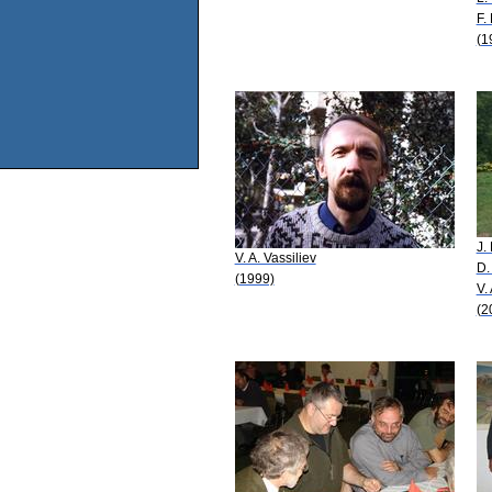
F.
(1
J.
V. A. Vassiliev
D.
(1999)
V.
(2