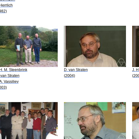
 Herrlich
982)
 H. M. Steenbrink
D. van Straten
J. H
 van Straten
(2004)
(20
 A. Vassiliev
003)