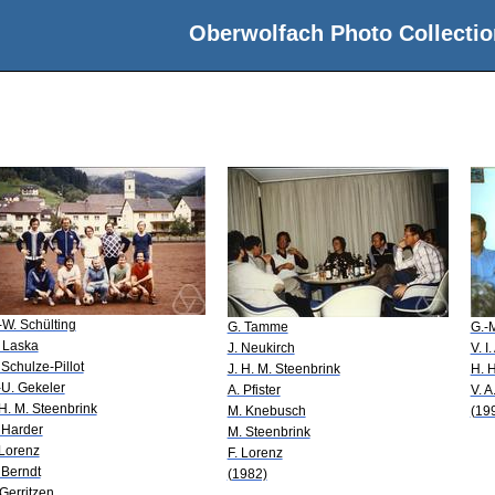
Oberwolfach Photo Collectio
-W. Schülting
G. Tamme
G.-
 Laska
J. Neukirch
V. I
 Schulze-Pillot
J. H. M. Steenbrink
H. 
-U. Gekeler
A. Pfister
V. A
 H. M. Steenbrink
M. Knebusch
(19
 Harder
M. Steenbrink
 Lorenz
F. Lorenz
 Berndt
(1982)
 Gerritzen