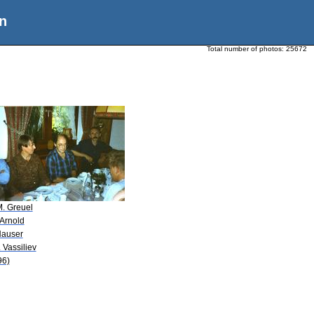
n
Total number of photos:
25672
M. Greuel
. Arnold
Hauser
. Vassiliev
96)