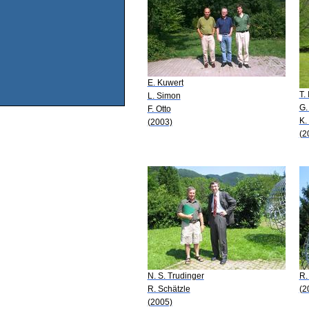
E. Kuwert
T.
L. Simon
G.
F. Otto
K.
(2003)
(2
N. S. Trudinger
R.
R. Schätzle
(2
(2005)