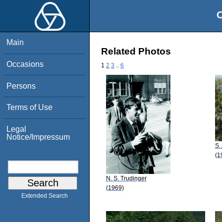
O
Main
Related Photos
Occasions
1
2
3
..
6
Persons
Terms of Use
Legal
Notice/Impressum
S.
(1
N. S. Trudinger
(1969)
Extended Search