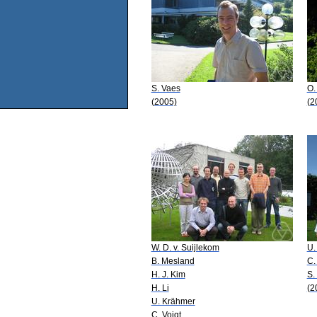
S. Vaes
O.
(2005)
(2
W. D. v. Suijlekom
U.
B. Mesland
C.
H. J. Kim
S.
H. Li
(2
U. Krähmer
C. Voigt