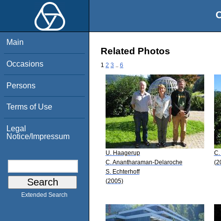
O
Main
Related Photos
Occasions
1
2
3
..
6
Persons
Terms of Use
Legal
Notice/Impressum
U. Haagerup
C.
C. Anantharaman-Delaroche
(2
S. Echterhoff
(2005)
Extended Search