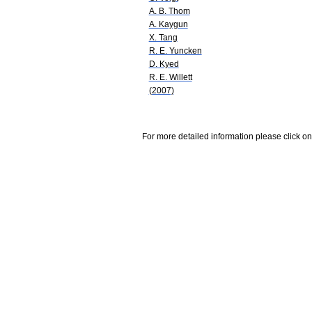
A. B. Thom
A. Kaygun
X. Tang
R. E. Yuncken
D. Kyed
R. E. Willett
(2007)
For more detailed information please click on