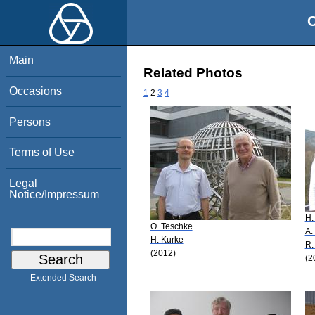
O
Main
Related Photos
Occasions
1
2
3
4
Persons
Terms of Use
Legal
Notice/Impressum
H.
O. Teschke
A.
H. Kurke
R.
(2012)
(2
Extended Search