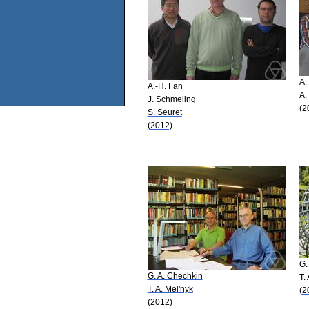
A.
A.-H. Fan
A.
J. Schmeling
(2
S. Seuret
(2012)
G.
G. A. Chechkin
T.
T. A. Mel'nyk
(2
(2012)