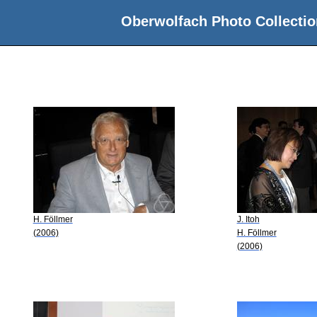
Oberwolfach Photo Collectio
H. Föllmer
J. Itoh
(2006)
H. Föllmer
(2006)