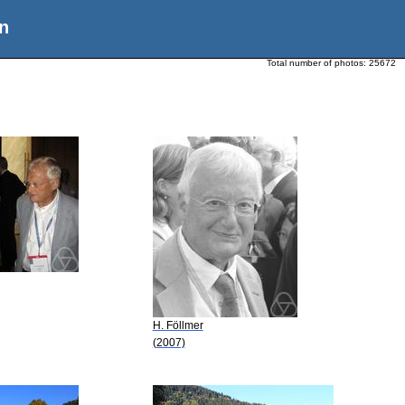
n
Total number of photos:
25672
H. Föllmer
(2007)