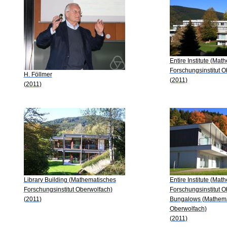
Entire Institute (Ma
Forschungsinstitut O
H. Föllmer
(2011)
(2011)
Library Building (Mathematisches
Entire Institute (Ma
Forschungsinstitut Oberwolfach)
Forschungsinstitut O
(2011)
Bungalows (Mathema
Oberwolfach)
(2011)