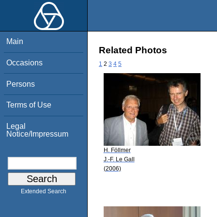
Main
Related Photos
Occasions
1
2
3
4
5
Persons
Terms of Use
Legal
Notice/Impressum
H. Föllmer
J.-F. Le Gall
(2006)
Extended Search