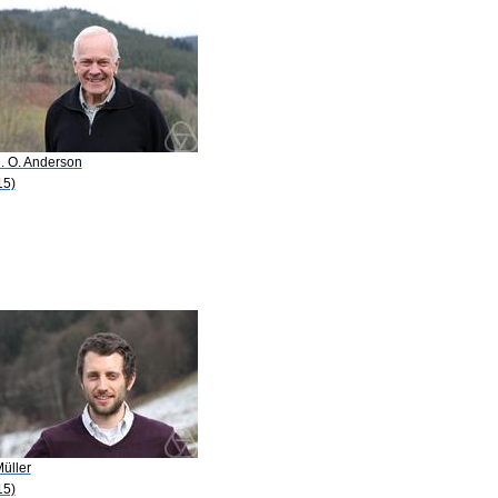
D. O. Anderson
15)
üller
15)