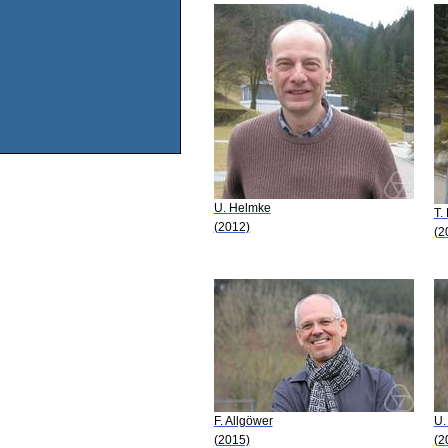
U. Helmke
T.
(2012)
(2
F. Allgöwer
U.
(2015)
(2