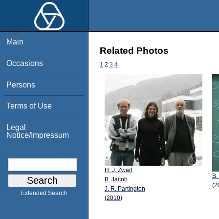
Main
Related Photos
Occasions
1
2
3
4
Persons
Terms of Use
Legal
Notice/Impressum
H. J. Zwart
B.
B. Jacob
(2
J. R. Partington
Extended Search
(2010)