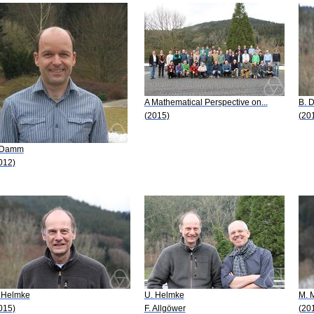
A Mathematical Perspective on...
B. 
(2015)
(20
 Damm
012)
 Helmke
U. Helmke
M. M
015)
F. Allgöwer
(20