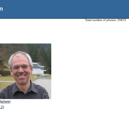
n
Total number of photos:
25672
llgöwer
12)