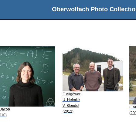
Oberwolfach Photo Collectio
F. Allgöwer
U. Helmke
V. Blondel
F. A
 Jacob
(2012)
(20
010)