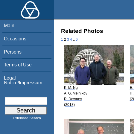
Main
Related Photos
Occasions
1
2
3
4
..
6
Persons
Terms of Use
Legal
Notice/Impressum
K. M. Ng
E.
A. G. Melnikov
H.
R. Downey
(2
(2018)
Extended Search