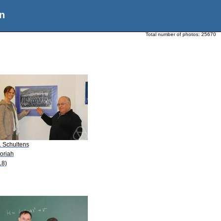
n
Total number of photos:
25670
. Schultens
oriah
18)