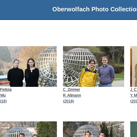
Oberwolfach Photo Collectio
 Peltola
C. Zimmer
J. C
 Wu
R. Altmann
Y. M
018)
(2018)
(20