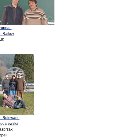
Bruneau
D. Raikov
18)
M. Reinwand
Bugajewska
Kasprzak
ppell