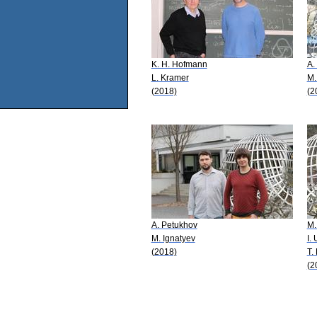
K. H. Hofmann
A.
L. Kramer
M.
(2018)
(2
A. Petukhov
M.
M. Ignatyev
I.
(2018)
T.
(2