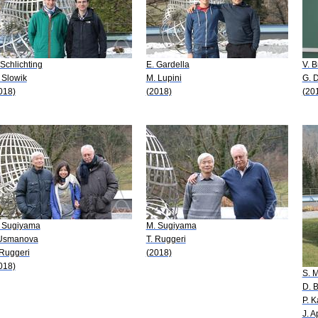
 Schlichting
E. Gardella
V. 
 Slowik
M. Lupini
G. 
018)
(2018)
(20
 Sugiyama
M. Sugiyama
 Usmanova
T. Ruggeri
 Ruggeri
(2018)
018)
S. 
D. 
P. 
J. A