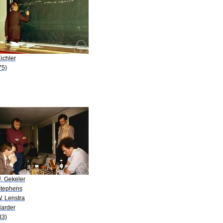
ichler
75)
U. Gekeler
Stephens
. Lenstra
Harder
83)