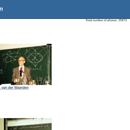
n
Total number of photos:
25672
L. van der Waerden