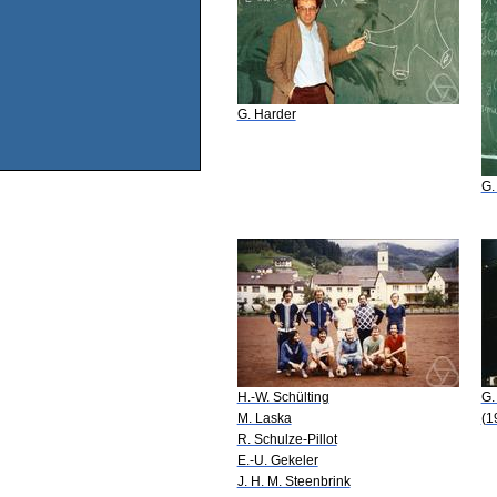
G. Harder
G.
H.-W. Schülting
G.
M. Laska
(1
R. Schulze-Pillot
E.-U. Gekeler
J. H. M. Steenbrink