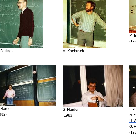
M. E
(19
 Faltings
M. Knebusch
 Harder
E.-
G. Harder
982)
N. 
(1983)
H. W
G. 
(19