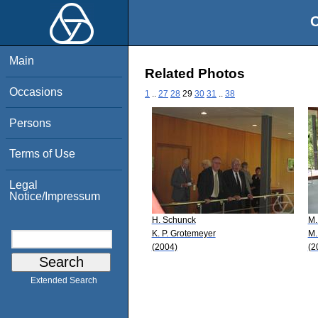
O
Main
Related Photos
Occasions
1
..
27
28
29
30
31
..
38
Persons
Terms of Use
Legal
Notice/Impressum
H. Schunck
M.
K. P. Grotemeyer
M.
(2004)
(2
Extended Search