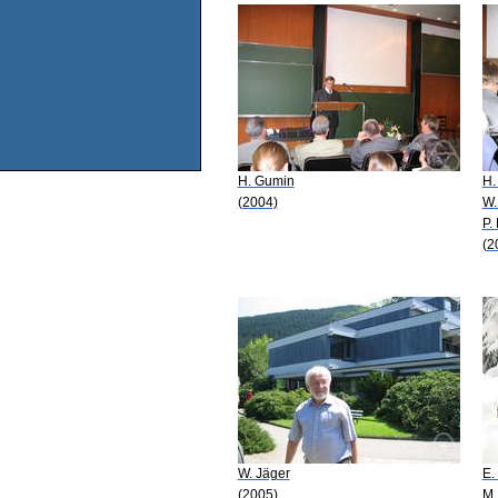
H. Gumin
H.
(2004)
W.
P.
(2
W. Jäger
E.
(2005)
M.