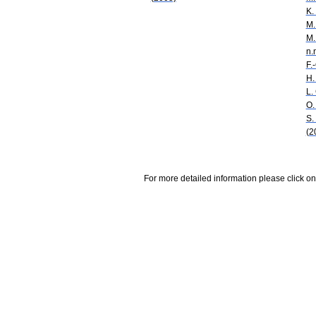
K.
M.
M.
n.
F.
H.
L.
O.
S.
(2
For more detailed information please click on