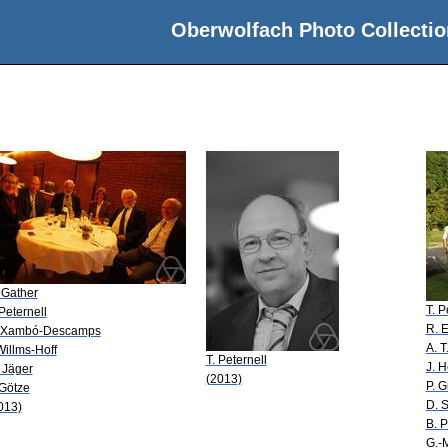
Oberwolfach Photo Collectio
 Gather
T. P
 Peternell
R. E
 Xambó-Descamps
A. T
 Willms-Hoff
T. Peternell
J. 
 Jäger
(2013)
P. 
 Götze
D. 
013)
B. P
G.-