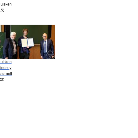
Huisken
15)
Huisken
Lindsey
eternell
23)