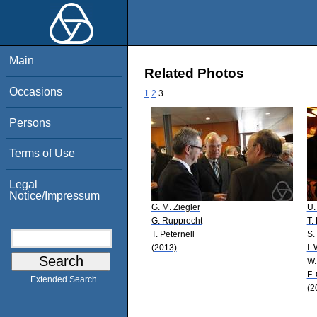
Main
Related Photos
Occasions
1
2
3
Persons
Terms of Use
Legal
Notice/Impressum
G. M. Ziegler
U.
G. Rupprecht
T.
T. Peternell
S.
(2013)
I.
W.
F.
Extended Search
(2