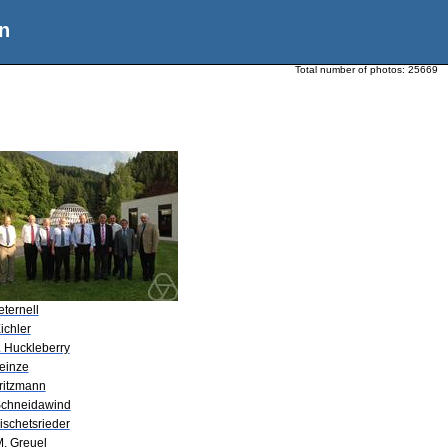
n
Total number of photos:
25669
eternell
ichler
. Huckleberry
Heinze
Gritzmann
Schneidawind
ischetsrieder
M. Greuel