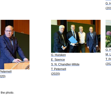
G. 
(20
G. 
M. 
G. Huisken
T. P
E. Spence
(20
S. N. Chandler-Wilde
T. Peternell
 Peternell
(2020)
020)
 the photo.