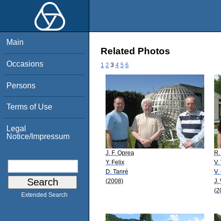
Main
Related Photos
Occasions
1
2
3
4
5
6
Persons
Terms of Use
Legal
Notice/Impressum
J. F. Oprea
R.
Y. Felix
V.
D. Tanré
V.
(2008)
J.
(2
Extended Search