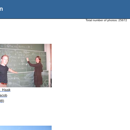
n
Total number of photos:
25672
H. Haak
Jacob
08)