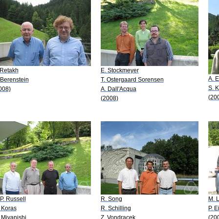
 Retakh
E. Stockmeyer
A. 
 Berenstein
T. Ostergaard Sorensen
S. 
008)
A. Dall'Acqua
(20
(2008)
 P. Russell
R. Song
M. 
 Koras
R. Schilling
P. 
 Miyanishi
Z. Vondracek
(20