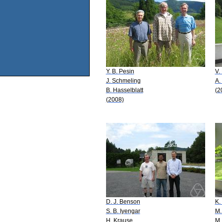
Y. B. Pesin
V.
J. Schmeling
A.
B. Hasselblatt
(2
(2008)
D. J. Benson
K.
S. B. Iyengar
M.
H. Krause
M.