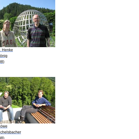
E. Henke
König
08)
Löwe
Eichelsbacher
08)