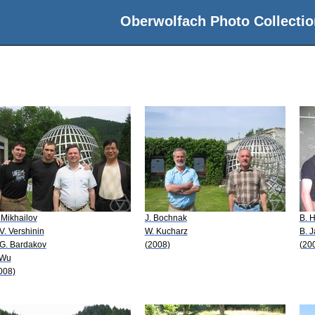
Oberwolfach Photo Collectio
 Mikhailov
J. Bochnak
B. 
 V. Vershinin
W. Kucharz
B. 
 G. Bardakov
(2008)
(20
 Wu
008)