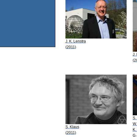
J. K. Lenstra
(2011)
J.
(2
S.
W.
S. Klaus
K.
(2011)
G.