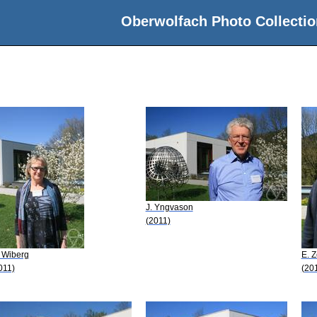
Oberwolfach Photo Collectio
J. Yngvason
(2011)
 Wiberg
E. Z
011)
(20