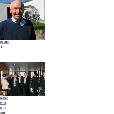
Wallace
11)
iester
Klaus
Jäger
Bauer