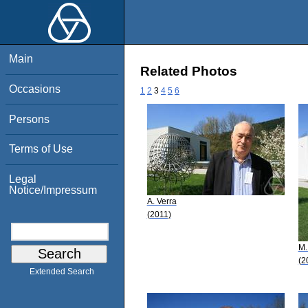
Main
Related Photos
Occasions
1
2
3
4
5
6
Persons
Terms of Use
Legal
Notice/Impressum
A. Verra
(2011)
M.
(2
Extended Search