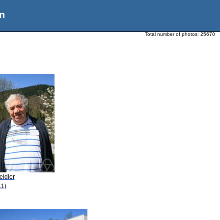
n
Total number of photos:
25670
eidler
11)