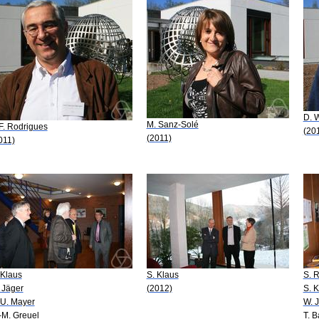
D. 
M. Sanz-Solé
 F. Rodrigues
(20
(2011)
011)
 Klaus
S. Klaus
S. R
 Jäger
(2012)
S. 
 U. Mayer
W. 
-M. Greuel
T. 