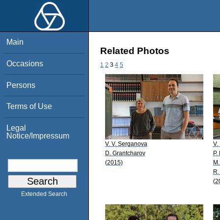
Main
Related Photos
Occasions
1
2
3
4
5
Persons
Terms of Use
Legal
Notice/Impressum
V. V. Serganova
V.
D. Grantcharov
P.
(2015)
M.
R.
(2
Extended Search