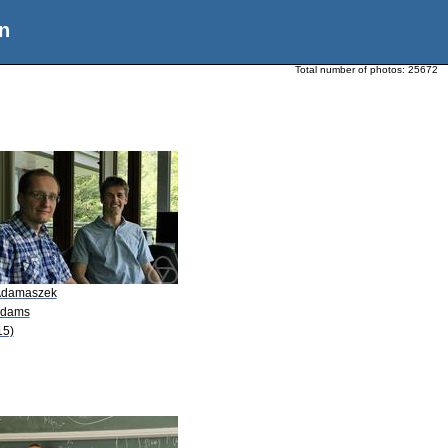
n
Total number of photos:
25672
Adamaszek
Adams
15)