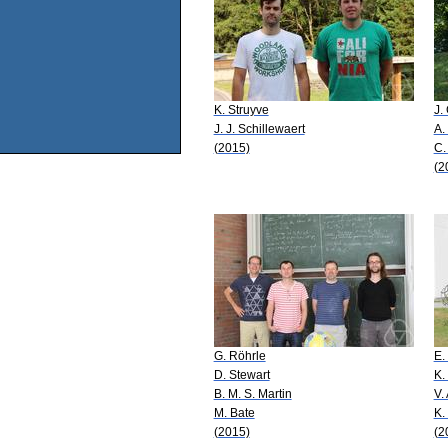
K. Struyve
J.
J. J. Schillewaert
A.
(2015)
C.
(2
G. Röhrle
E.
D. Stewart
K.
B. M. S. Martin
V.
M. Bate
K.
(2015)
(2