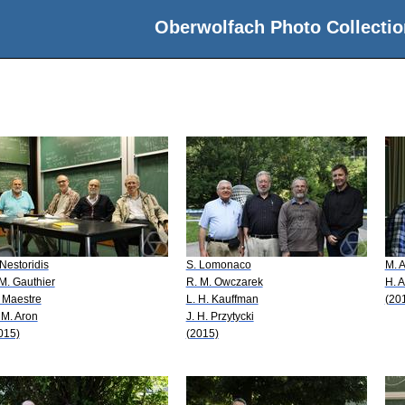
Oberwolfach Photo Collectio
 Nestoridis
S. Lomonaco
M. 
 M. Gauthier
R. M. Owczarek
H. 
 Maestre
L. H. Kauffman
(20
 M. Aron
J. H. Przytycki
015)
(2015)