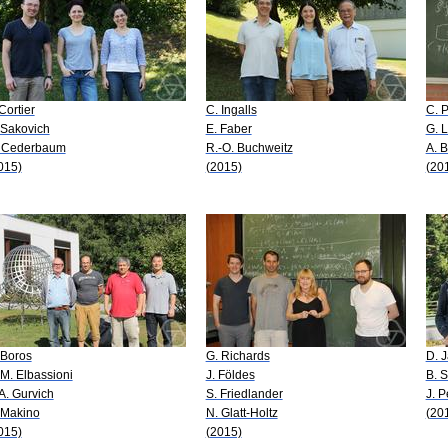
 Cortier
C. Ingalls
C. P
 Sakovich
E. Faber
G. L
 Cederbaum
R.-O. Buchweitz
A. 
015)
(2015)
(20
 Boros
G. Richards
D. 
 M. Elbassioni
J. Földes
B. 
 A. Gurvich
S. Friedlander
J. P
 Makino
N. Glatt-Holtz
(20
015)
(2015)