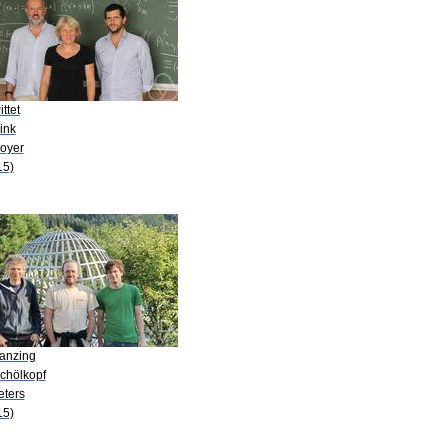
ittet
ink
Boyer
15)
Janzing
Schölkopf
eters
15)