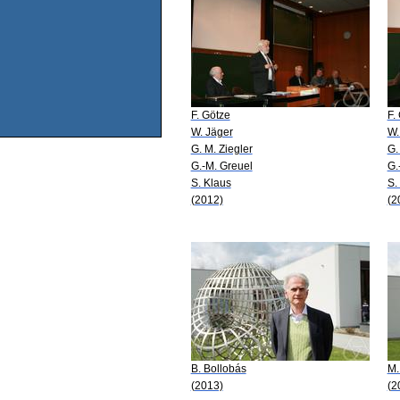
F. Götze
F.
W. Jäger
W.
G. M. Ziegler
G.
G.-M. Greuel
G.
S. Klaus
S.
(2012)
(2
B. Bollobás
M.
(2013)
(2