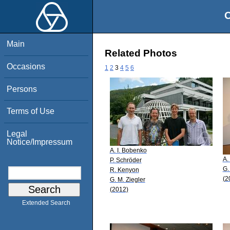
O
Main
Related Photos
Occasions
1
2
3
4
5
6
Persons
Terms of Use
Legal
Notice/Impressum
A. I. Bobenko
A.
P. Schröder
G.
R. Kenyon
(2
G. M. Ziegler
(2012)
Extended Search