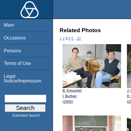
Main
Related Photos
Occasions
1
2
3
4
5
..
22
Persons
Terms of Use
Legal
Notice/Impressum
B. Kreussler
J.
I. Burban
D.
(2005)
(2
Extended Search