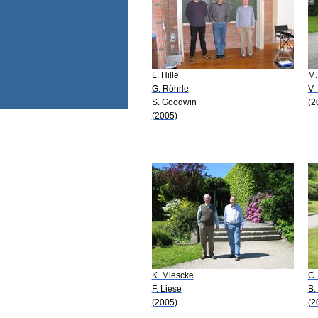
L. Hille
M.
G. Röhrle
V.
S. Goodwin
(2
(2005)
K. Miescke
C.
F. Liese
B.
(2005)
(2