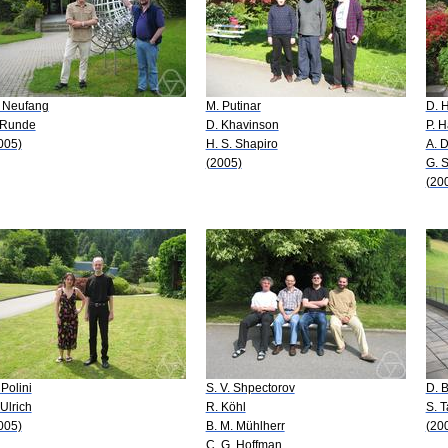
 Neufang
M. Putinar
D. 
 Runde
D. Khavinson
P. 
005)
H. S. Shapiro
A. 
(2005)
G. 
(20
 Polini
S. V. Shpectorov
D. 
 Ulrich
R. Köhl
S. 
005)
B. M. Mühlherr
(20
C. G. Hoffman