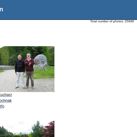
n
Total number of photos:
25669
Kucharz
Bochnak
05)