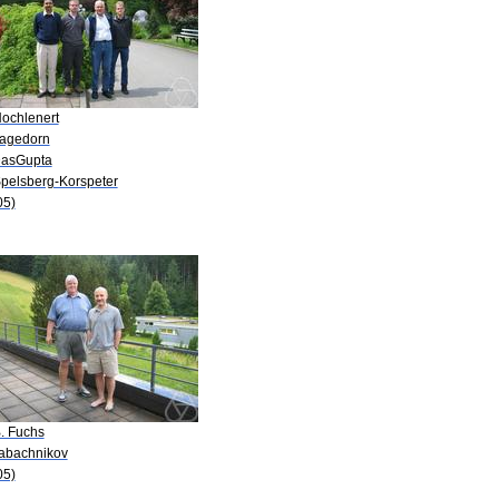
Hochlenert
Hagedorn
DasGupta
Spelsberg-Korspeter
05)
B. Fuchs
Tabachnikov
05)