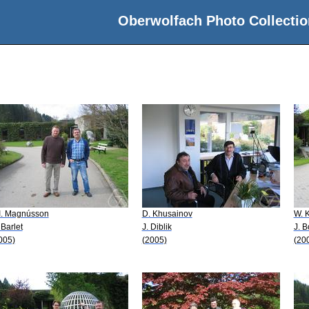
Oberwolfach Photo Collectio
 I. Magnússon
D. Khusainov
W. 
 Barlet
J. Diblik
J. 
005)
(2005)
(20