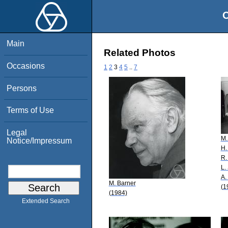
O
Main
Related Photos
Occasions
1
2
3
4
5
..
7
Persons
Terms of Use
Legal
M.
Notice/Impressum
H.
R.
L.
A.
M. Barner
(1
(1984)
Extended Search