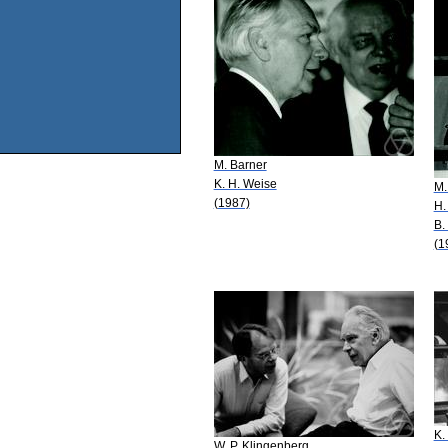
M. Barner
K. H. Weise
M.
(1987)
H.
B.
(1
K.
W. P. Klingenberg