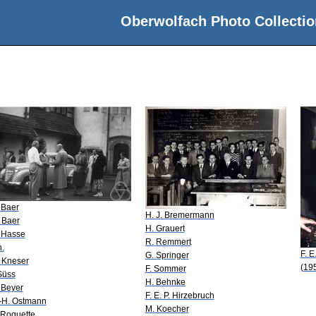
Oberwolfach Photo Collectio
 Baer
H. J. Bremermann
 Baer
H. Grauert
 Hasse
R. Remmert
n.
F. E
G. Springer
 Kneser
(19
F. Sommer
 Süss
H. Behnke
 Beyer
F. E. P. Hirzebruch
-H. Ostmann
M. Koecher
 Roquette