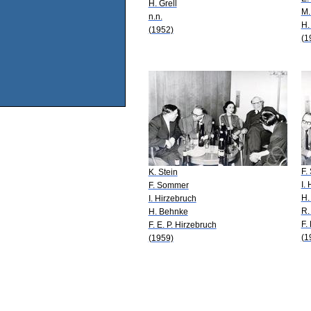
H. Grell
M.
n.n.
H.
(1952)
(1
F.
K. Stein
I.
F. Sommer
H.
I. Hirzebruch
R.
H. Behnke
F.
F. E. P. Hirzebruch
(1
(1959)