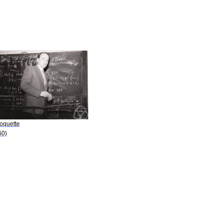
Roquette
60)