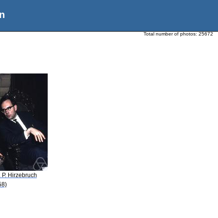
n
Total number of photos:
25672
. P. Hirzebruch
58)