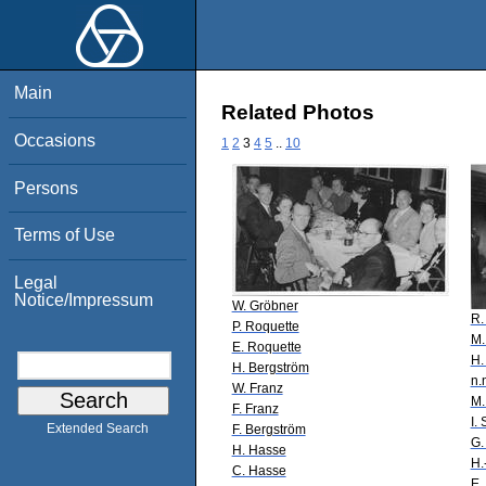
Main
Related Photos
Occasions
1
2
3
4
5
..
10
Persons
Terms of Use
Legal
Notice/Impressum
W. Gröbner
R.
P. Roquette
M.
E. Roquette
H.
H. Bergström
n.
W. Franz
M.
F. Franz
I.
Extended Search
F. Bergström
G.
H. Hasse
H.
C. Hasse
E.