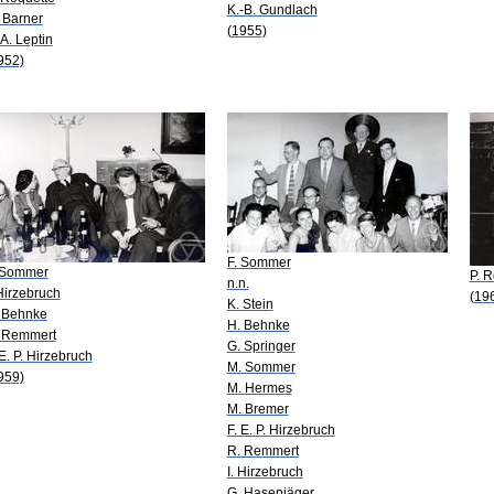
K.-B. Gundlach
 Barner
(1955)
 A. Leptin
952)
F. Sommer
 Sommer
P. 
n.n.
 Hirzebruch
(19
K. Stein
 Behnke
H. Behnke
 Remmert
G. Springer
 E. P. Hirzebruch
M. Sommer
959)
M. Hermes
M. Bremer
F. E. P. Hirzebruch
R. Remmert
I. Hirzebruch
G. Hasenjäger