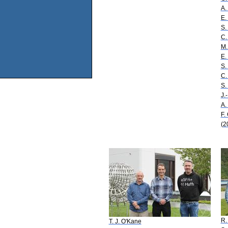
A. 
E.
S.
C.
M.
E.
S.
C.
S.
J.
A.
F.
(2
R.
T. J. O'Kane