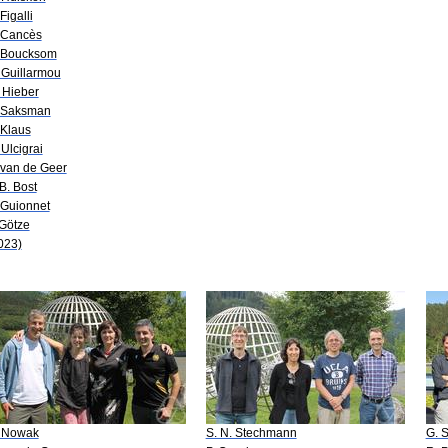
Figalli
 Cancès
 Boucksom
 Guillarmou
 Hieber
 Saksman
 Klaus
 Ulcigrai
 van de Geer
-B. Bost
 Guionnet
 Götze
023)
 Nowak
S. N. Stechmann
G. 