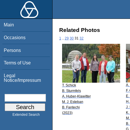
Main
Related Photos
Occasions
1
..
29
30
31
32
Persons
Terms of Use
Legal
Notice/Impressum
A.
T. Schick
F.
B. Sturmfels
E.
A. Huber-Klawitter
H.
M. J. Esteban
J.
B. Fantechi
K.
(2023)
Extended Search
M.
B.
G.