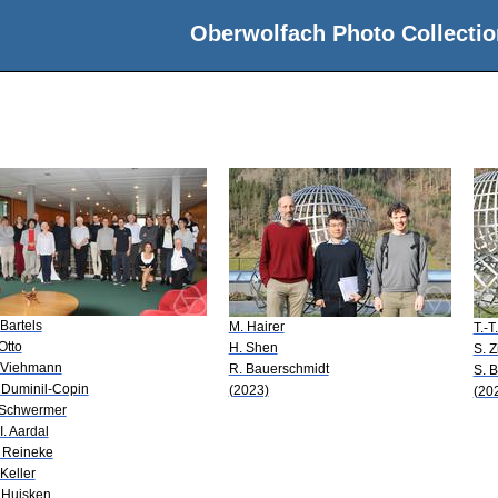
Oberwolfach Photo Collectio
 Bartels
M. Hairer
T.-
 Otto
H. Shen
S. Z
 Viehmann
R. Bauerschmidt
S. 
 Duminil-Copin
(2023)
(20
 Schwermer
 I. Aardal
 Reineke
 Keller
 Huisken