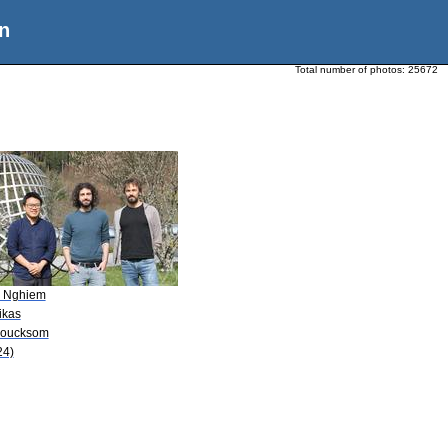
n
Total number of photos:
25672
T. Nghiem
ikas
Boucksom
24)