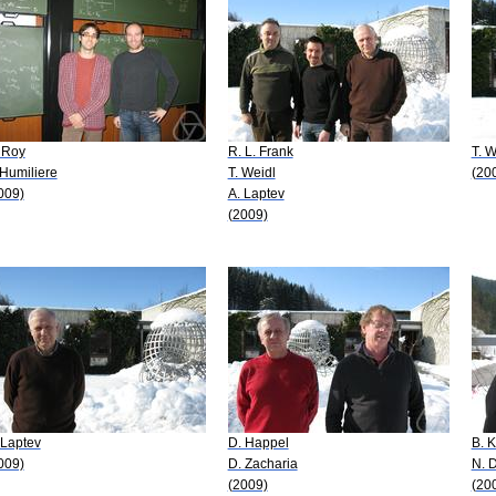
 Roy
R. L. Frank
T. W
 Humiliere
T. Weidl
(20
009)
A. Laptev
(2009)
 Laptev
D. Happel
B. 
009)
D. Zacharia
N. D
(2009)
(20