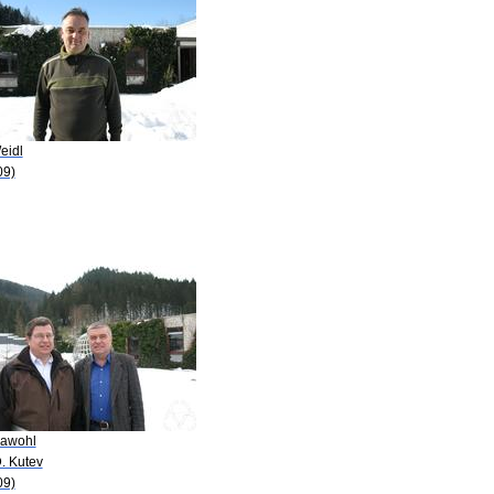
eidl
09)
Kawohl
. Kutev
09)