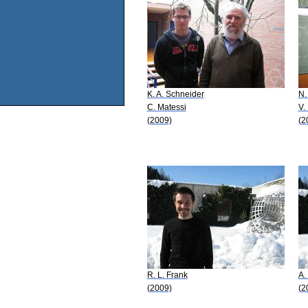
K. A. Schneider
N.
C. Matessi
V.
(2009)
(2
R. L. Frank
A.
(2009)
(2