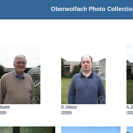
Oberwolfach Photo Collectio
 Kurke
D. Osipov
A. 
009)
(2009)
(20