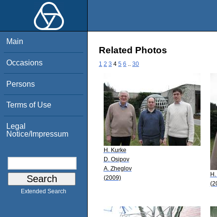
Main
Related Photos
Occasions
1
2
3
4
5
6
..
30
Persons
Terms of Use
Legal
Notice/Impressum
H. Kurke
D. Osipov
A. Zheglov
H.
(2009)
(2
Extended Search