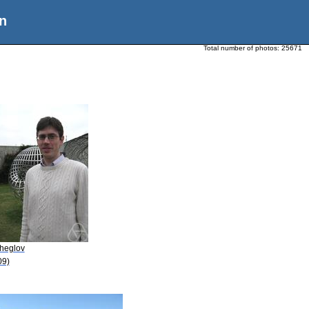
n
Total number of photos:
25671
Zheglov
09)