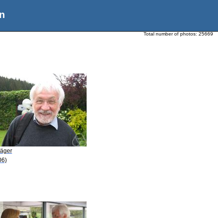
n
Total number of photos:
25669
Jäger
06)