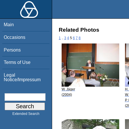
Main
Related Photos
Occasions
1
..
3
4
5
6
7
8
Persons
Terms of Use
Legal
Notice/Impressum
W. Jäger
H.
(2004)
W.
P.
(2
Extended Search