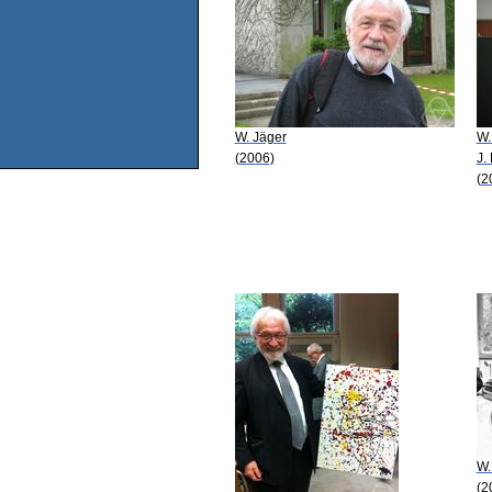
W. Jäger
W.
(2006)
J.
(2
W.
(2