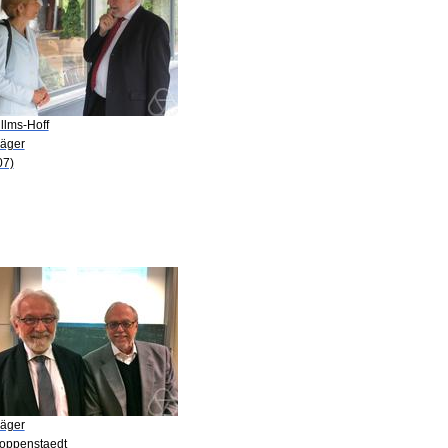
illms-Hoff
Jäger
07)
Jäger
Hoppenstaedt