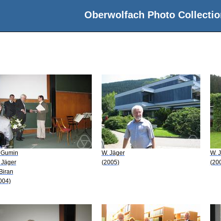
Oberwolfach Photo Collectio
 Gumin
W. Jäger
W. 
 Jäger
(2005)
(20
 Biran
004)