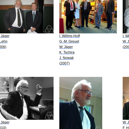
 Jäger
I. Willms-Hoff
I. W
 Lehn
G.-M. Greuel
W. 
006)
W. Jäger
(20
K. Tschira
J. Nowak
(2007)
 Jäger
W. 
010)
F. 