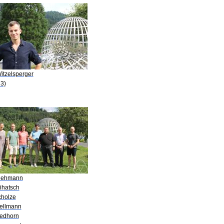
itzelsperger
3)
Viehmann
ihatsch
cholze
ellmann
Wedhorn