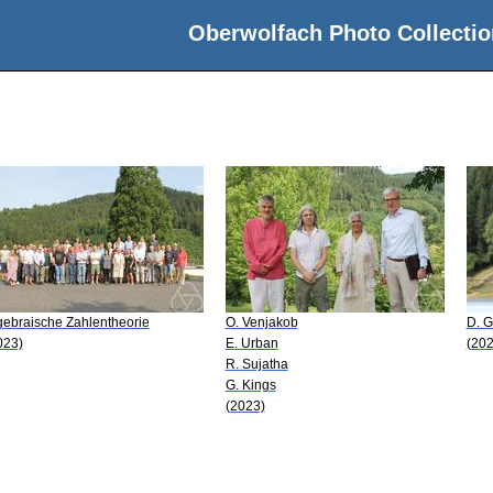
Oberwolfach Photo Collectio
gebraische Zahlentheorie
O. Venjakob
D. G
023)
E. Urban
(202
R. Sujatha
G. Kings
(2023)