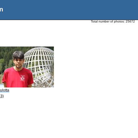
n
Total number of photos:
25672
ulotta
3)