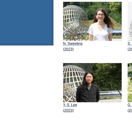
N. Sweeting
S.
(2023)
(2
Y.-S. Lee
G.
(2023)
(2