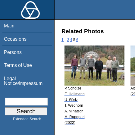
Main
Related Photos
Occasions
1
..
3
4
5
6
Persons
Terms of Use
Legal
Notice/Impressum
P. Scholze
Al
E. Hellmann
(2
U. Görtz
T. Wedhorn
A. Mihatsch
M. Rapoport
Extended Search
(2022)