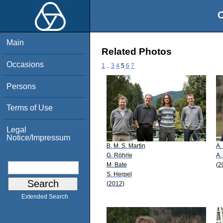
O
Main
Related Photos
Occasions
1
..
3
4
5
6
7
Persons
Terms of Use
Legal
Notice/Impressum
B. M. S. Martin
A.
G. Röhrle
A.
M. Bate
(2
S. Herpel
(2012)
Extended Search