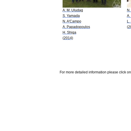
A. M. Uludag
N.
S. Yamada
A.
N. A'Campo
L. 
A. Papadopoulos
(2
H. Shiga
(2014)
For more detailed information please click on