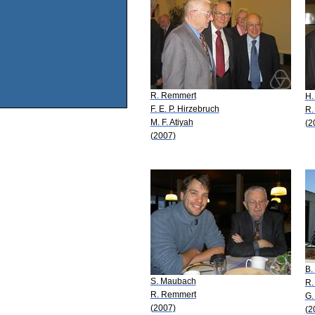
R. Remmert
H.
F. E. P. Hirzebruch
R.
M. F. Atiyah
(2
(2007)
B.
S. Maubach
R.
R. Remmert
G.
(2007)
(2