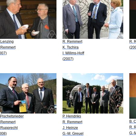
 Lenzing
R. Remmert
R. 
 Remmert
K. Tschira
(20
007)
I. Willms-Hoff
(2007)
 Pischetsrieder
P. Hendriks
B. 
 Remmert
R. Remmert
R. 
 Rupprecht
J. Heinze
G.-
008)
G.-M. Greuel