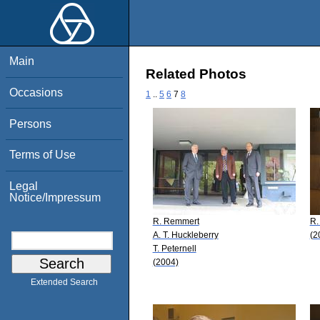
Main
Related Photos
Occasions
1
..
5
6
7
8
Persons
Terms of Use
Legal
Notice/Impressum
R. Remmert
R.
A. T. Huckleberry
(2
T. Peternell
(2004)
Extended Search