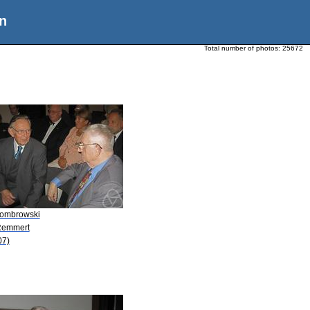
n
Total number of photos:
25672
Dombrowski
Remmert
07)