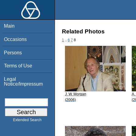
Main
Related Photos
Occasions
1
..
6
7
8
Persons
Terms of Use
Legal
Notice/Impressum
J. W. Morgan
A.
(2006)
(2
Extended Search