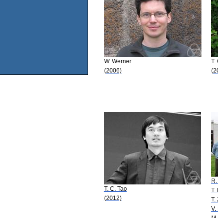
W. Werner
T.
(2006)
(2
R.
T. C. Tao
T.
(2012)
T.
V.
M.