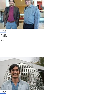
. Tao
. Palfy
12)
. Tao
12)