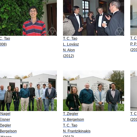
T. C
 C. Tao
T. C. Tao
P. P
008)
L. Lovász
(20
N. Alon
(2012)
 Nagel
T. Ziegler
T. C
 Eisner
V. Bergelson
(20
 Ziegler
T. C. Tao
 Bergelson
N. Frantzikinakis
 Haase
(2012)