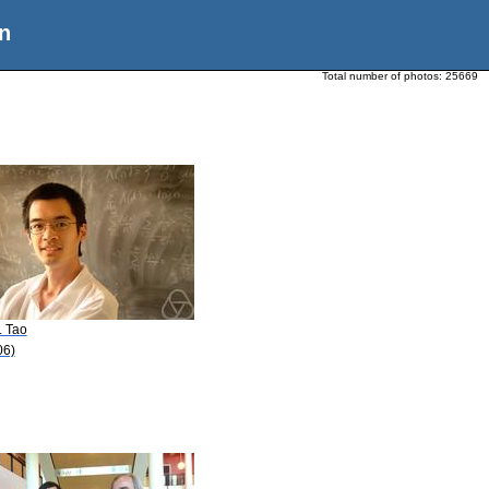
n
Total number of photos:
25669
. Tao
06)