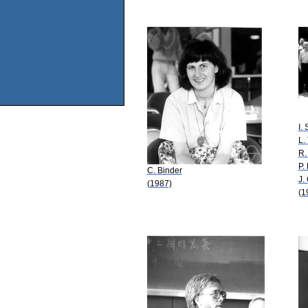
I.
L. 
R.
P.
C. Binder
J.
(1987)
(1