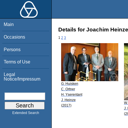
Main
Details for Joachim Heinz
Occasions
1
2
3
Persons
Terms of Use
Legal
Notice/Impressum
G. Huisken
C. Ortner
H. Yserentant
J. Heinze
W.
(2017)
J.
Extended Search
(2