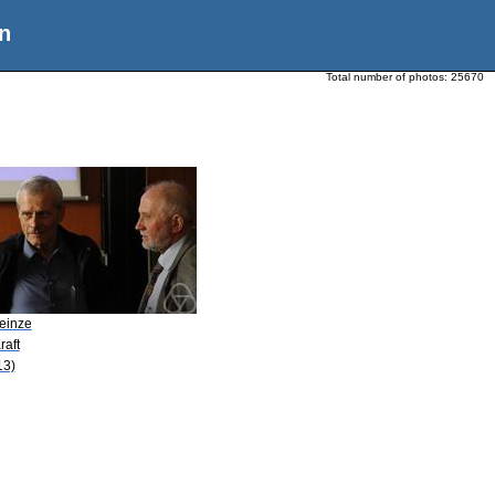
n
Total number of photos:
25670
Heinze
raft
13)