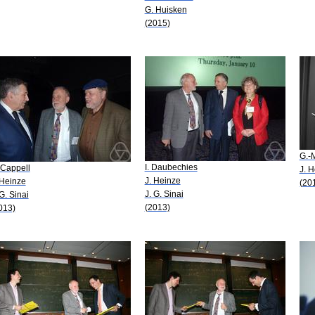
G. Huisken
(2015)
G.-
I. Daubechies
 Cappell
J. 
J. Heinze
 Heinze
(20
J. G. Sinai
 G. Sinai
(2013)
013)