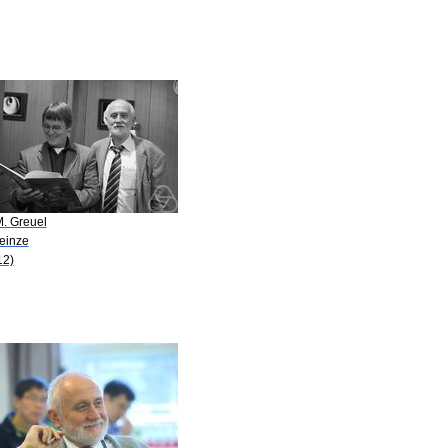
M. Greuel
Heinze
12)