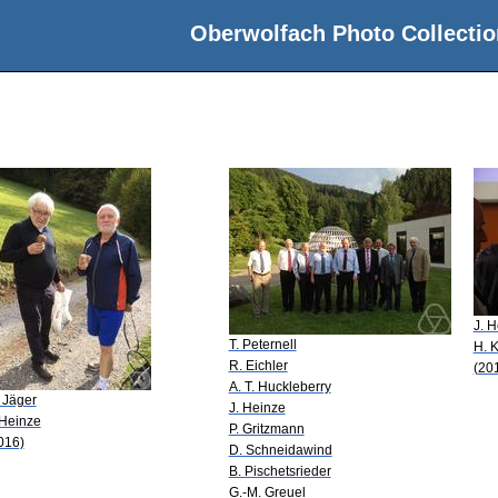
Oberwolfach Photo Collectio
e
J. 
T. Peternell
H. K
R. Eichler
(20
A. T. Huckleberry
 Jäger
J. Heinze
 Heinze
P. Gritzmann
016)
D. Schneidawind
B. Pischetsrieder
G.-M. Greuel