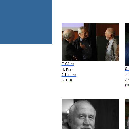
F. Götze
S.
H. Kraft
J.
J. Heinze
J.
(2013)
(2