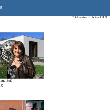
n
Total number of photos:
25672
Sanz-Solé
11)