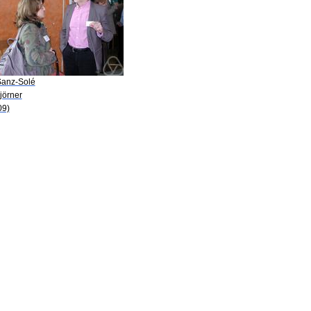
Sanz-Solé
jörner
09)