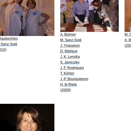
A. Björner
M. 
 Daubechies
M. Sanz-Solé
A. B
 Sanz-Solé
J. Yngvason
(20
010)
D. Wallace
J. K. Lenstra
S. Janeczko
J. F. Rodrigues
T. Köhler
J.-P. Bourguignon
H. te Riele
(2009)