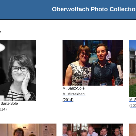
Oberwolfach Photo Collectio
é
M. Sanz-Solé
M. Mirzakhani
(2014)
M. 
 Sanz-Solé
(20
014)