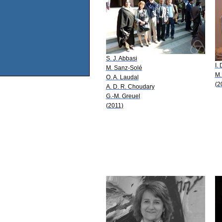
S. J. Abbasi
I.
M. Sanz-Solé
M.
O. A. Laudal
(2
A. D. R. Choudary
G.-M. Greuel
(2011)