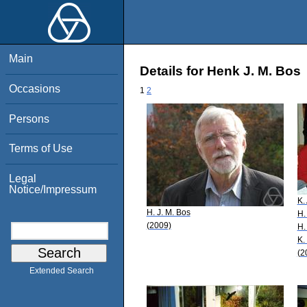
Main
Details for Henk J. M. Bos
Occasions
1
2
Persons
Terms of Use
Legal
Notice/Impressum
K.
H. J. M. Bos
H.
(2009)
H.
K.
(2
Extended Search