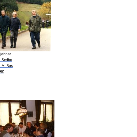
Djebbar
. Scriba
. M. Bos
96)