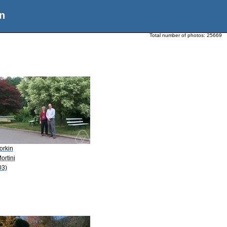
n
Total number of photos:
25669
orkin
ortini
03)