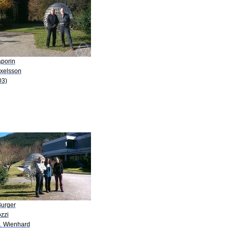
aporin
Axelsson
03)
Burger
ozzi
K. Wienhard