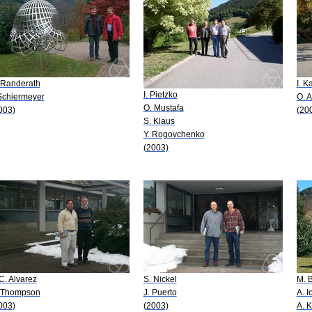
 Randerath
I. K
I. Pietzko
 Schiermeyer
O. 
O. Mustafa
003)
(20
S. Klaus
Y. Rogovchenko
(2003)
 C. Alvarez
S. Nickel
M. 
 Thompson
J. Puerto
A. I
003)
(2003)
A. 