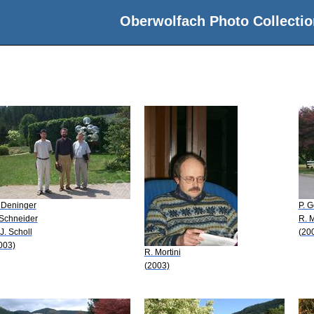
Oberwolfach Photo Collectio
 Deninger
P. G
 Schneider
R. M
 J. Scholl
(20
003)
R. Mortini
(2003)