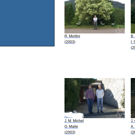
R. Mortini
B.
(2003)
I.
(2
J. M. Michel
J.
G. Malle
A.
(2003)
(2