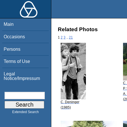
Main
Related Photos
Occasions
1
2
3
..
21
Persons
Terms of Use
Legal
Notice/Impressum
C.
P.
A.
(2
C. Deninger
(1985)
Extended Search