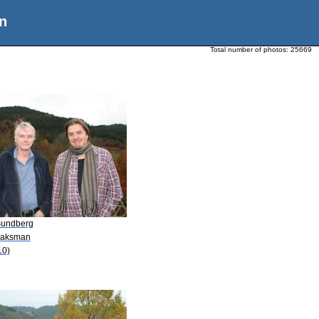
n
Total number of photos:
25669
Sundberg
Saksman
10)