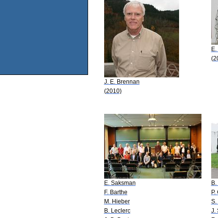
E.
(2
J. E. Brennan
(2010)
E. Saksman
B.
F. Barthe
P.
M. Hieber
S.
B. Leclerc
J.