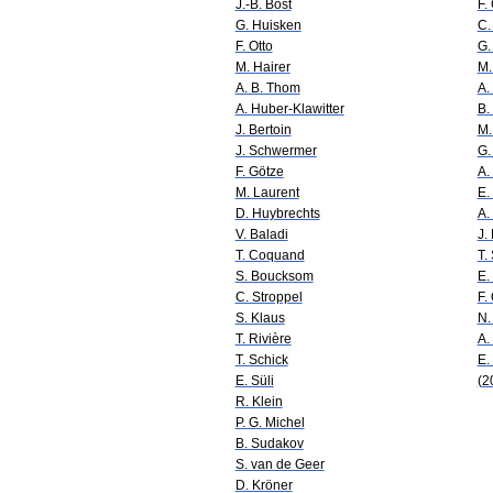
J.-B. Bost
F.
G. Huisken
C.
F. Otto
G.
M. Hairer
M.
A. B. Thom
A. 
A. Huber-Klawitter
B.
J. Bertoin
M.
J. Schwermer
G.
F. Götze
A.
M. Laurent
E.
D. Huybrechts
A.
V. Baladi
J.
T. Coquand
T.
S. Boucksom
E.
C. Stroppel
F.
S. Klaus
N.
T. Rivière
A.
T. Schick
E.
E. Süli
(2
R. Klein
P. G. Michel
B. Sudakov
S. van de Geer
D. Kröner