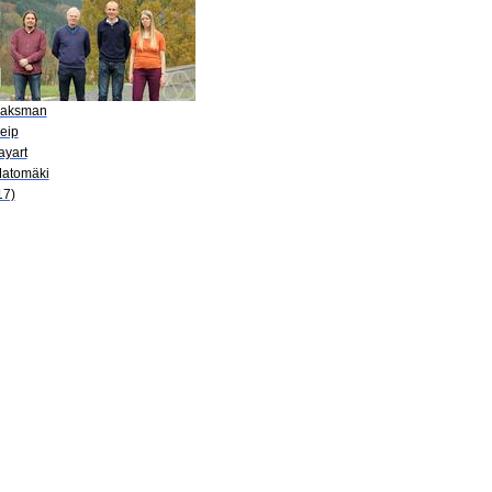
Saksman
eip
ayart
Matomäki
17)