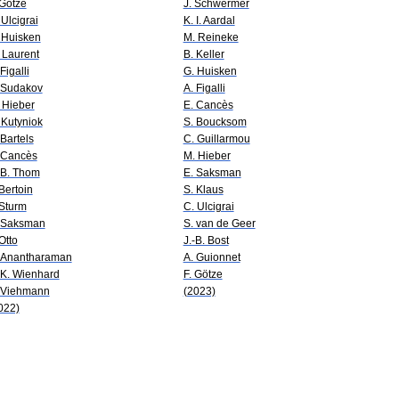
 Götze
J. Schwermer
 Ulcigrai
K. I. Aardal
 Huisken
M. Reineke
 Laurent
B. Keller
Figalli
G. Huisken
 Sudakov
A. Figalli
 Hieber
E. Cancès
 Kutyniok
S. Boucksom
 Bartels
C. Guillarmou
 Cancès
M. Hieber
 B. Thom
E. Saksman
 Bertoin
S. Klaus
 Sturm
C. Ulcigrai
 Saksman
S. van de Geer
 Otto
J.-B. Bost
 Anantharaman
A. Guionnet
 K. Wienhard
F. Götze
 Viehmann
(2023)
022)