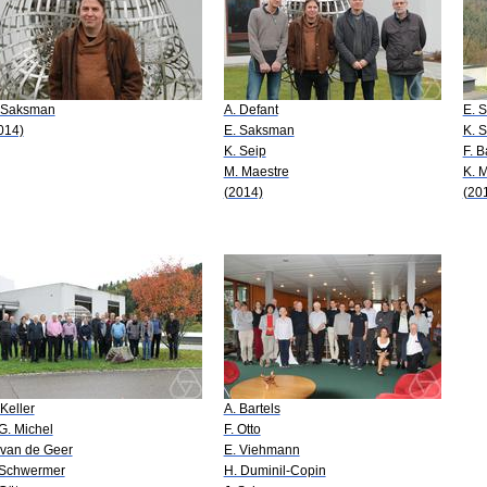
 Saksman
A. Defant
E. 
014)
E. Saksman
K. S
K. Seip
F. B
M. Maestre
K. 
(2014)
(20
 Keller
A. Bartels
 G. Michel
F. Otto
 van de Geer
E. Viehmann
 Schwermer
H. Duminil-Copin