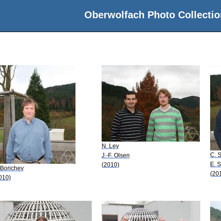
Oberwolfach Photo Collectio
N. Lev
C. 
J.-F. Olsen
E. 
(2010)
 Borichev
(20
010)